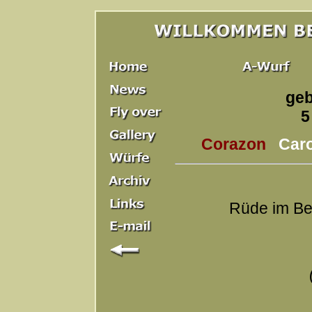
geb
5
Corazon
Car
Rüde im Bes