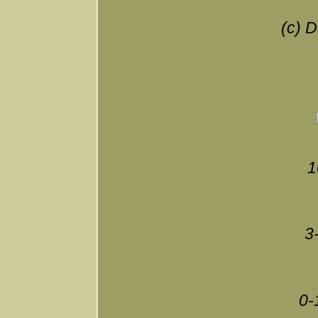
(c) D
1
3
0-