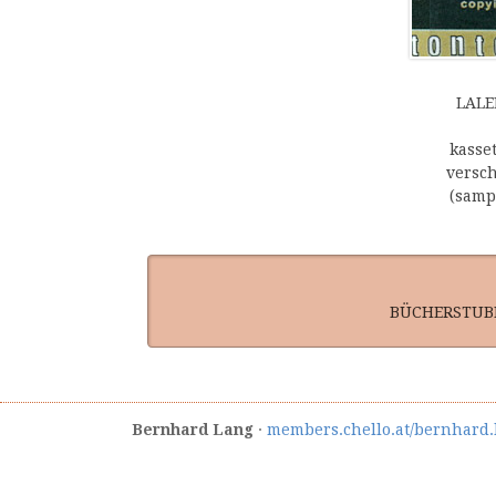
LALE
kasse
versch
(sampl
BÜCHERSTUBE ·
Bernhard Lang
·
members.chello.at/bernhard.