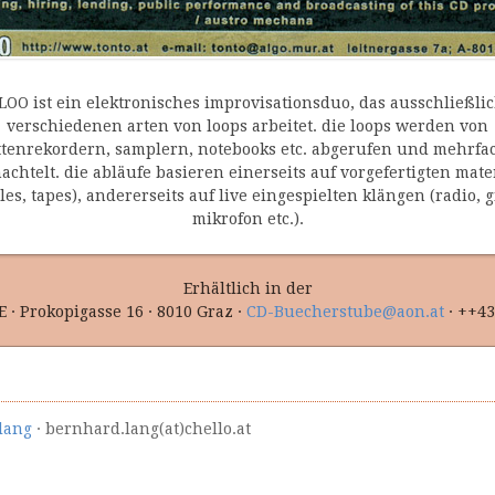
LOO ist ein elektronisches improvisationsduo, das ausschließlic
verschiedenen arten von loops arbeitet. die loops werden von
ttenrekordern, samplern, notebooks etc. abgerufen und mehrfac
achtelt. die abläufe basieren einerseits auf vorgefertigten mate
es, tapes), andererseits auf live eingespielten klängen (radio, g
mikrofon etc.).
Erhältlich in der
 Prokopigasse 16 · 8010 Graz ·
CD-Buecherstube@aon.at
· ++43
lang
· bernhard.lang(at)chello.at