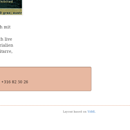
h mit
h live
rialien
itarre,
 +316 82 50 26
Layout based on
YAML