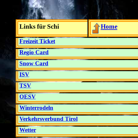
Links für Schi
Home
Freizeit Ticket
Regio Card
Snow Card
ISV
TSV
OESV
Winterrodeln
Verkehrsverbund Tirol
Wetter