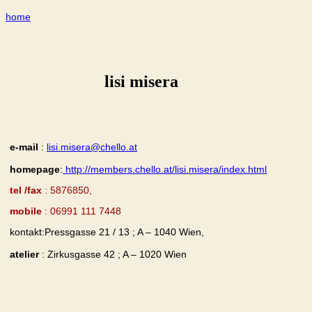
home
lisi misera
e-mail
:
lisi.misera@chello.at
homepage
:
http://members.chello.at/lisi.misera/index.html
tel
/fax
: 5876850,
mobile
: 06991 111 7448
kontakt:Pressgasse 21 / 13 ; A – 1040 Wien,
atelier
: Zirkusgasse 42 ;
A – 1020 Wien