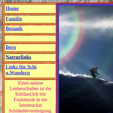
Ho
me
F
a
milie
Botanik
Berg
Natrurlinks
L
inks f
ür
Schi
u.Wandern
Eines meiner
Leidenschaften ist der
Schilauf,
Ich
bin
Funktionär in der
Innsbrucker
Schiläufervereinigung.