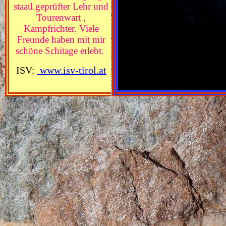
staatl.geprüfter Lehr und
Tourenwart ,
Kampfrichter. Viele
Freunde haben mit mir
schöne Schitage erlebt.
ISV:
www.isv-tirol.at