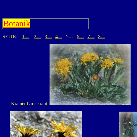
Botanik
SEITE:
1---
2---
3---
4---
5---
6---
7---
8---
Krainer Greiskraut