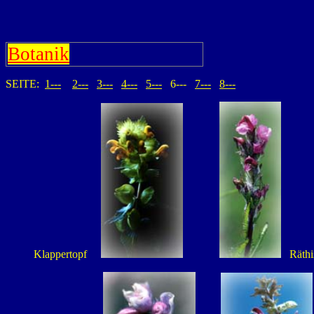
Botanik
SEITE:
1---
2---
3---
4---
5---
6---
7---
8---
Klappertopf
Räthis