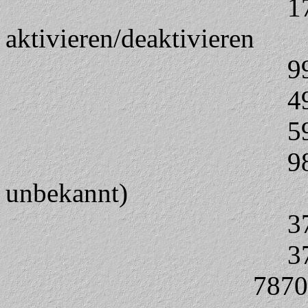
1
aktivieren/deaktivieren
999 = Gerät 
499 = Phase1 P
597 = Softwa
987 = Untermen
unbekannt)
377 = kein
379 
787090 = Net L