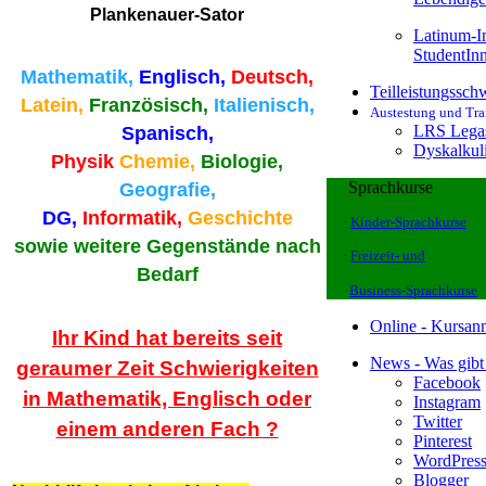
Plankenauer-Sator
Latinum-In
StudentIn
Mathematik,
Englisch,
Deutsch,
Teilleistungssc
Latein,
Französisch,
Italienisch,
Austestung und Tra
LRS Legas
Spanisch,
Dyskalkul
Physik
Chemie,
Biologie,
Sprachkurse
Geografie,
DG,
Informatik,
Geschichte
·
Kinder-Sprachkurse
sowie weitere Gegenstände nach
·
Freizeit- und
Bedarf
Business-Sprachkurse
Online - Kursa
Ihr Kind hat bereits seit
News - Was gibt
geraumer Zeit Schwierigkeiten
Facebook
in Mathematik, Englisch oder
Instagram
Twitter
einem anderen Fach ?
Pinterest
WordPres
Blogger