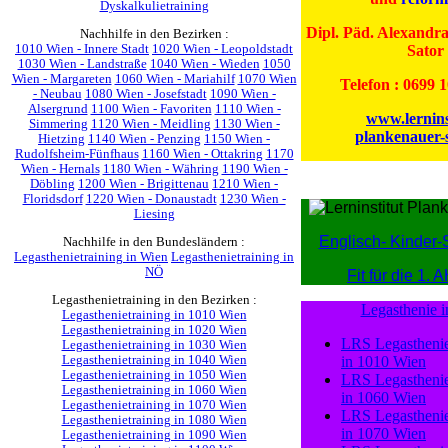
Dyskalkulietraining
Dipl. Päd. Alexandr
Nachhilfe in den Bezirken :
Sator
1010 Wien - Innere Stadt
1020 Wien - Leopoldstadt
1030 Wien - Landstraße
1040 Wien - Wieden
1050
Wien - Margareten
1060 Wien - Mariahilf
1070 Wien
Telefon : 0699 
- Neubau
1080 Wien - Josefstadt
1090 Wien -
Alsergrund
1100 Wien - Favoriten
1110 Wien -
www.lernins
Simmering
1120 Wien - Meidling
1130 Wien -
plankenauer-s
Hietzing
1140 Wien - Penzing
1150 Wien -
Rudolfsheim-Fünfhaus
1160 Wien - Ottakring
1170
Wien - Hernals
1180 Wien - Währing
1190 Wien -
Döbling
1200 Wien - Brigittenau
1210 Wien -
Floridsdorf
1220 Wien - Donaustadt
1230 Wien -
Liesing
Englisch- Kinder-
Nachhilfe in den Bundesländern :
Legasthenietraining in Wien
Legasthenietraining in
NÖ
Fit für die 1.
Legasthenietraining in den Bezirken :
Legasthenie 
Legasthenietraining in 1010 Wien
Legasthenietraining in 1020 Wien
LRS
Legastheni
Legasthenietraining in 1030 Wien
Legasthenietraining in 1040 Wien
in
1010 Wien
Legasthenietraining in 1050 Wien
LRS
Legastheni
Legasthenietraining in 1060 Wien
in
1060 Wien
Legasthenietraining in 1070 Wien
LRS
Legastheni
Legasthenietraining in 1080 Wien
in
1070 Wien
Legasthenietraining in 1090 Wien