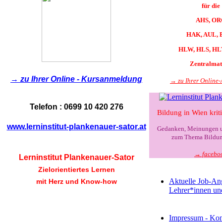
für die
AHS, OR
HAK, AUL, 
HLW, HLS, HL
Zentralmat
→ zu Ihrer Online - Kursanmeldung
→ zu Ihrer Online
Telefon : 0699 10 420 276
Bildung in Wien kriti
www.lerninstitut-plankenauer-sator.at
Gedanken, Meinungen 
zum Thema Bildun
→ facebo
L
e
r
n
i
n
s
t
i
t
u
t
P
l
a
n
k
e
n
a
u
e
r
-
S
ator
Zielorientiertes Lernen
Aktuelle Job-An
mit Herz und Know-how
Lehrer*innen u
Impressum - Kon