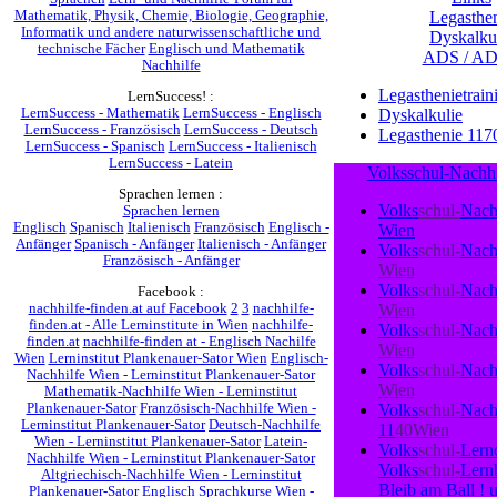
Legasthe
Mathematik, Physik, Chemie, Biologie, Geographie,
Informatik und andere naturwissenschaftliche und
Dyskalku
technische Fächer
Englisch und Mathematik
ADS / A
Nachhilfe
Legasthenietrain
LernSuccess! :
LernSuccess - Mathematik
LernSuccess - Englisch
Dyskalkulie
LernSuccess - Französisch
LernSuccess - Deutsch
Legasthenie 117
LernSuccess - Spanisch
LernSuccess - Italienisch
LernSuccess - Latein
Volksschul-Nachhi
Sprachen lernen :
Volks
schul-
Nac
Sprachen lernen
Englisch
Spanisch
Italienisch
Französisch
Englisch -
Wien
Anfänger
Spanisch - Anfänger
Italienisch - Anfänger
Volks
schul-
Nac
Französisch - Anfänger
Wien
Volks
schul-
Nac
Facebook :
nachhilfe-finden.at auf Facebook
2
3
nachhilfe-
Wien
finden.at - Alle Lerninstitute in Wien
nachhilfe-
Volks
schul-
Nac
finden.at
nachhilfe-finden at - Englisch Nachilfe
Wien
Wien
Lerninstitut Plankenauer-Sator Wien
Englisch-
Volks
schul-
Nac
Nachhilfe Wien - Lerninstitut Plankenauer-Sator
Wien
Mathematik-Nachhilfe Wien - Lerninstitut
Plankenauer-Sator
Französisch-Nachhilfe Wien -
Volks
schul-
Nac
Lerninstitut Plankenauer-Sator
Deutsch-Nachhilfe
11
40
Wien
Wien - Lerninstitut Plankenauer-Sator
Latein-
Volks
schul-
Lern
Nachhilfe Wien - Lerninstitut Plankenauer-Sator
Volks
schul-
Lern
Altgriechisch-Nachhilfe Wien - Lerninstitut
Bleib
am
Ball !
Plankenauer-Sator
Englisch Sprachkurse Wien -