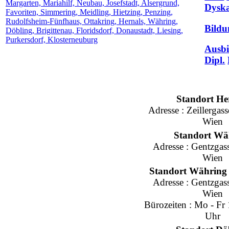
Dyska
Bildu
Ausb
Dipl.
Standort
H
e
Adresse :
Z
e
i
l
l
e
r
gass
W
i
e
n
Standort
Wä
Adresse :
Gentzgas
Wien
Standort
Währing
Adresse :
Gentzgas
Wien
Bürozeiten
:
Mo - Fr
Uhr