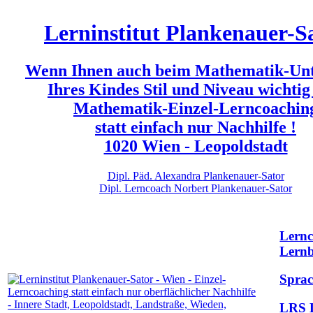
Lerninstitut Plankenauer-S
Wenn Ihnen auch beim Mathematik-Unt
Ihres Kindes Stil und Niveau wichtig
Mathematik-Einzel-Lerncoachin
statt einfach nur Nachhilfe !
1020 Wien - Leopoldstadt
Dipl.
Päd.
Alexandra
Plankenauer-
Sator
Dipl.
Lerncoach
Norbert
Plankenauer-
Sator
Lern
Lern
Sprac
LRS