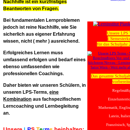
Nachhilfe ist ein kurzfristiges
Beantworten von Fragen.
Bei fundamentalen Lernproblemen
jedoch ist reine Nachhilfe, wie Sie
Unsere LPS 
sicherlich aus eigener Erfahrung
( Semesterku
wissen, nicht ( mehr ) ausreichend.
für das Schuljahr
Erfolgreiches Lernen muss
umfassend erfolgen und bedarf eines
ebenso umfassenden wie
professionellen Coachings.
Das gesamte Schuljah
vorbereite
Daher bieten wir unseren Schülern, in
Regelmäßi
unseren LPS-Terms,
eine
Kombination
aus fachspezifischem
Einzelunterric
Lerncoaching und Lernbegleitung
Mathematik, Englis
an.
Latein, Italie
Französisch, S
Unsere
L
P
S
T
e
r
m
s
beinhalten: