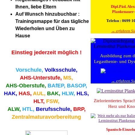
Dipl.Päd. Ale
Ihnen, liebe Eltern
Plankenauer-
Auf Wunsch hinzubuchbar :
Telefon : 0699 1
Trainingsmappe für das tägliche
Wiederholen und Üben zu
→ erfahren Si
Hause
Einstieg jederzeit möglich !
Ausbildung zum d
Legasthenie- und Dysk
Vorschule,
Volksschule,
AHS-Unterstufe,
MS,
→ erfahren Si
AHS-Oberstufe,
BAfEP, BASOP,
HAK,
HAS,
AUL,
BAK,
HLW,
HLS,
Zielorientiertes Spra
HLT,
FSW,
Herz und Kn
ALW,
HTL,
Berufsschule,
BRP,
Zentralmaturavorbereitung
Spanisch-Einzelu