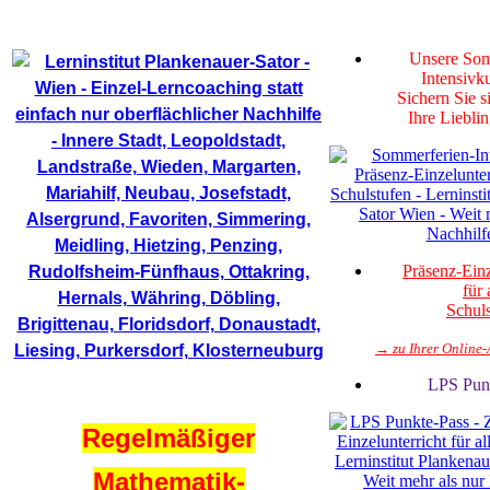
Home - Lerninstitut
Unsere Som
Intensivk
Sichern Sie s
Ihre Liebli
Präsenz-Einz
für 
Schul
→ zu Ihrer Online
L
P
S
P
u
n
Regelmäßiger
Mathematik-