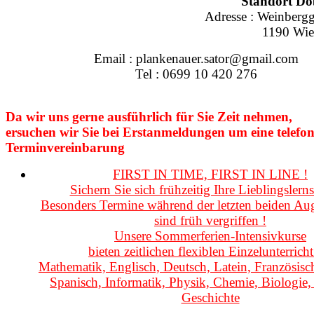
Stand
ort
D
ö
Adresse :
Weinberg
g
1190
Wie
Email : plankenauer.sator@gmail.com
Tel : 0699 10 420 276
Da
wir
uns
gerne
ausführlich
für
Sie
Zeit
nehmen,
ersuchen
wir
Sie
bei
Erstanmeldungen
um
eine
telefon
Terminvereinbarung
FIRST IN TIME, FIRST IN LINE !
Sichern Sie sich frühzeitig Ihre Lieblingslern
Besonders Termine während der letzten beiden A
sind früh vergriffen !
Unsere Sommerferien-Intensivkurse
bieten zeitlichen flexiblen Einzelunterricht
Mathematik, Englisch, Deutsch, Latein, Französisch,
Spanisch, Informatik, Physik, Chemie, Biologie,
Geschichte