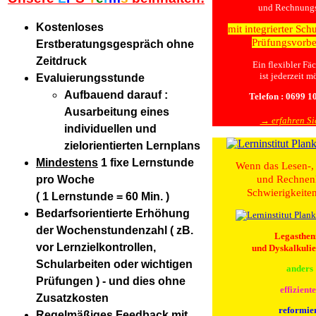
und Rechnung
Kostenloses
mit integrierter Sch
Prüfungsvorbe
Erstberatungsgespräch ohne
Zeitdruck
Ein flexibler Fä
ist jederzeit m
Evaluierungsstunde
Aufbauend darauf :
Telefon : 0699 1
Ausarbeitung eines
→ erfahren Si
individuellen und
zielorientierten Lernplans
Mindestens
1 fixe Lernstunde
Wenn das Lesen-,
pro Woche
und Rechnen
Schwierigkeiten
( 1 Lernstunde = 60 Min. )
Bedarfsorientierte Erhöhung
der Wochenstundenzahl ( zB.
Legasthen
vor Lernzielkontrollen,
und Dyskalkulie
Schularbeiten oder wichtigen
anders
Prüfungen ) - und dies ohne
effizient
Zusatzkosten
reformie
Regelmäßiges Feedback mit