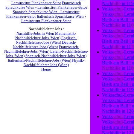
Lerninstitut Plankenauer-Sator
Französisch
Nach
hilfe
in
11
Sprachkurse Wien - Lerninstitut Plankenauer-Sator
Volks
schul-
Lern
Spanisch Sprachkurse Wien - Lerninstitut
Volks
schul-
Lern
Plankenauer-Sator
Italienisch Sprachkurse Wien -
Bleib
am
Ball !
Lerninstitut Plankenauer-Sator
Nach
hilfe
in
11
6
Nachhilfelehrer-Jobs :
Volks
schul-
Lern
Nachhilfe-Jobs in Wien
Mathematik-
Volks
schul-
Lern
Nachhilfelehrer-Jobs (Wien)
Englisch-
Bleib
am
Ball !
Nachhilfelehrer-Jobs (Wien)
Deutsch-
Nach
hilfe
in
11
7
Nachhilfelehrer-Jobs (Wien)
Französisch-
Volks
schul-
Lern
Nachhilfelehrer-Jobs (Wien)
Latein-Nachhilfelehrer-
Jobs (Wien)
Spanisch-Nachhilfelehrer-Jobs (Wien)
Volks
schul-
Lern
Italienisch-Nachhilfelehrer-Jobs (Wien)
Physik-
Bleib
am
Ball !
Nachhilfelehrer-Jobs (Wien)
Nach
hilfe
in
11
8
Home
Volks
schul-
Lern
Volks
schul-
Lern
Bleib
am
Ball !
Nach
hilfe
in
11
9
Volks
schul-
Lern
Volks
schul-
Lern
Bleib
am
Ball !
Nach
hilfe
in
12
Volks
schul-
Lern
Volks
schul-
Lern
Bleib
am
Ball !
Nach
hilfe
in
12