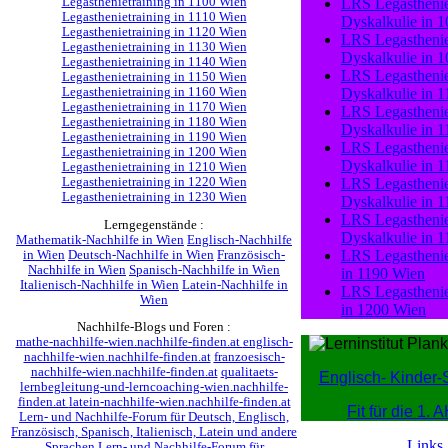
Legasthenietraining in 1100 Wien
LRS
Legastheni
Legasthenietraining in 1110 Wien
Dyskalkulie
in
1
Legasthenietraining in 1120 Wien
LRS
Legastheni
Legasthenietraining in 1130 Wien
Dyskalkulie
in
1
Legasthenietraining in 1140 Wien
LRS
Legastheni
Legasthenietraining in 1150 Wien
Legasthenietraining in 1160 Wien
Dyskalkulie
in
1
Legasthenietraining in 1170 Wien
LRS
Legastheni
Legasthenietraining in 1180 Wien
Dyskalkulie
in
1
Legasthenietraining in 1190 Wien
LRS
Legastheni
Legasthenietraining in 1200 Wien
Dyskalkulie
in
1
Legasthenietraining in 1210 Wien
Legasthenietraining in 1220 Wien
LRS
Legastheni
Legasthenietraining in 1230 Wien
Dyskalkulie
in
1
LRS
Legastheni
Lerngegenstände :
Dyskalkulie
in
1
Mathematik-Nachhilfe in Wien
Englisch-Nachhilfe
LRS
Legastheni
in Wien
Deutsch-Nachhilfe in Wien
Französisch-
Nachhilfe in Wien
Spanisch-Nachhilfe in Wien
in
1190 Wien
Italienisch-Nachhilfe in Wien
Latein-Nachhilfe in
LRS
Legastheni
Wien
in
1200 Wien
Nachhilfe-Blogs und Foren :
mathe-nachhilfe-wien.nachhilfe-finden.at
englisch-
nachhilfe-wien.nachhilfe-finden.at
franzoesisch-
nachhilfe-wien.nachhilfe-finden.at
qualitaets-
Englisch- Kinder-
lernbegleitung-und-lerncoaching-wien.nachhilfe-
finden.at
latein-nachhilfe-wien.nachhilfe-finden.at
Fit für die 1.
Lern- und Nachhilfe-Forum für Deutsch, Englisch,
Französisch, Spanisch, Italienisch, Latein und andere
Links
Sprachen
Lern- und Nachhilfe-Forum für