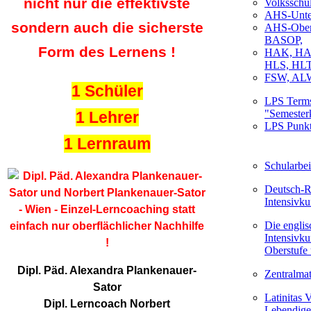
nicht nur die effektivste
Volksschu
AHS-Unter
sondern auch die sicherste
AHS-Ober
BASOP,
Form des Lernens !
HAK, HA
HLS, HLT
FSW, AL
1 Schüler
LPS Terms
"Semester
1 Lehrer
LPS Punkt
1 Lernraum
Schularbei
Deutsch-R
Intensivku
Die englis
Intensivku
Oberstufe
Dipl. Päd. Alexandra Plankenauer-
Zentralma
Sator
Latinitas V
Dipl. Lerncoach Norbert
Lebendige