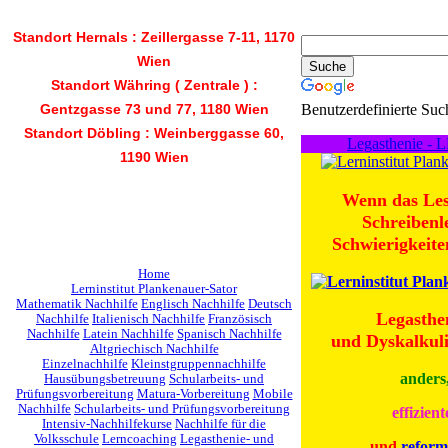
Suche
Standort Hernals :
Zeillergasse 7-11, 1170
Wien
Standort Währing ( Zentrale ) :
Gentzgasse 73
und 77, 1180 Wien
Benutzerdefinierte Suc
Standort Döbling :
Weinberggasse 60,
Legasthenie - 
1190 Wien
Wenn das Les
Schreibenl
Schwierigkeite
Home
Lerninstitut Plankenauer-Sator
Mathematik Nachhilfe
Englisch Nachhilfe
Deutsch
Legasthe
Nachhilfe
Italienisch Nachhilfe
Französisch
Nachhilfe
Latein Nachhilfe
Spanisch Nachhilfe
und Dyskalkuli
Altgriechisch Nachhilfe
Einzelnachhilfe
Kleinstgruppennachhilfe
anders
Hausübungsbetreuung
Schularbeits- und
Prüfungsvorbereitung
Matura-Vorbereitung
Mobile
Nachhilfe
Schularbeits- und Prüfungsvorbereitung
effizient
Intensiv-Nachhilfekurse
Nachhilfe für die
Volksschule
Lerncoaching
Legasthenie- und
und
reform