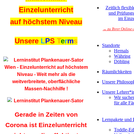
Zeitlich flexibl
Einzelunterricht
und Prüfungs
im Einze
auf höchstem Niveau
→ zu Ihrer Online
Unsere
L
P
S
T
e
r
m
s
Standorte
Hernals
Währing
Döbling
Räumlichkeiten
Unsere Philosop
Unsere Lehrer*i
Wir suche
für alle Fä
Gerade in Zeiten von
Lernpakete und 
Corona ist Einzelunterricht
Toddle-Ed