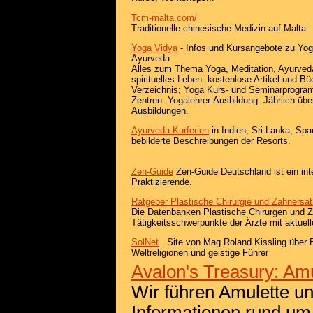
Tcm-malta.com/
Traditionelle chinesische Medizin auf Malta
Yoga Vidya
- Infos und Kursangebote zu Yog
Ayurveda
Alles zum Thema Yoga, Meditation, Ayurved
spirituelles Leben: kostenlose Artikel und B
Verzeichnis; Yoga Kurs- und Seminarprogra
Zentren. Yogalehrer-Ausbildung. Jährlich üb
Ausbildungen.
Ayurveda-Kurferien
in Indien, Sri Lanka, Sp
bebilderte Beschreibungen der Resorts.
Zen-Guide
Zen-Guide Deutschland ist ein inte
Praktizierende.
Ratgeber Plastische Chirurgie und Zahnersat
Die Datenbanken Plastische Chirurgen und 
Tätigkeitsschwerpunkte der Ärzte mit aktuel
SolNet
Site von Mag.Roland Kissling über En
Weltreligionen und geistige Führer
Avalon's Treasury: Amu
Wir führen Amulette un
Informationen rund um 