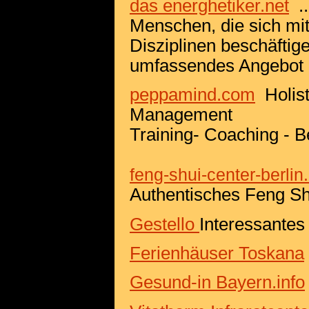
das energhetiker.net
..
Menschen, die sich mit
Disziplinen beschäftig
umfassendes Angebot p
peppamind.com
Holist
Management
Training- Coaching - B
feng-shui-center-berlin
Authentisches Feng S
Gestello
Interessantes
Ferienhäuser Toskana
Gesund-in Bayern.info