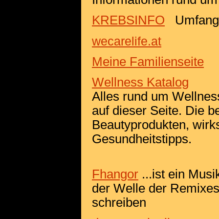
KREBSINFO
Umfangrei
wecarelife.at
Meine Familienseite
Wellness Katalog
Alles rund um Wellness
auf dieser Seite. Die b
Beautyprodukten, wirk
Gesundheitstipps.
Fhangor
...ist ein Mus
der Welle der Remixes
schreiben