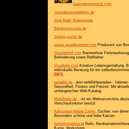
Gesundheitsportal.com
Journalistenplattform.de
Anja Bartl- Kinesiologie
Beratungssuche.de
Sphinx-suche.de
sauna.gsoellpointner.com
Produzent von Bio
Glockenhof.com
Barrierefreie Ferienwohnun
Behinderung sowie Rollifahrer
Visioform.com
Kreative Lebensgestaltung. B
individuelle Beratung für ein selbstbestimmt
INFO
paradisi.de
- dein wohlfühlparadies- Interne
Gesundheit, Fitness und Freizeit. Mit aktue
umfangreichen Web-Katalog.
Metafinder.de
...ist ein Webverzeichnis deuts
Vorschaufunktion besitzt
Admontem Maine Coons
Züchter, von dene
Besonders schöne und liebe Katzen.
Sensitivtraining.at
Reiki, Reinkarnationstherap
Kurse, Workshops...