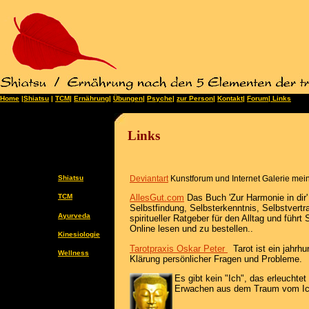
Home
|
Shiatsu
|
TCM
|
Ernährung
|
Übungen
|
Psyche
|
zur Person
|
Kontakt
|
Forum
|
Lin
ks
Links
Shiatsu
Deviantart
Kunstforum und Internet Galerie mein
TCM
AllesGut.com
Das Buch 'Zur Harmonie in dir
Selbstfindung, Selbsterkenntnis, Selbstvertr
Ayurveda
spiritueller Ratgeber für den Alltag und führt 
Online lesen und zu bestellen..
Kinesiologie
Tarotpraxis Oskar Peter
Tarot ist ein jahrh
Wellness
Klärung persönlicher Fragen und Probleme.
Es gibt kein "Ich", das erleuchte
Erwachen aus dem Traum vom Ich