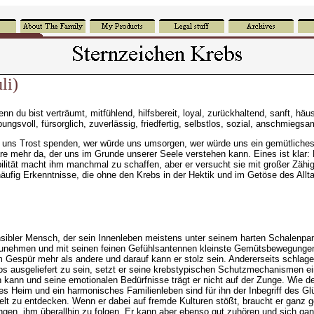
li)
du bist verträumt, mitfühlend, hilfsbereit, loyal, zurückhaltend, sanft, häusli
ngsvoll, fürsorglich, zuverlässig, friedfertig, selbstlos, sozial, anschmiegs
uns Trost spenden, wer würde uns umsorgen, wer würde uns ein gemütliches
mehr da, der uns im Grunde unserer Seele verstehen kann. Eines ist klar: De
ibilität macht ihm manchmal zu schaffen, aber er versucht sie mit großer Zä
häufig Erkenntnisse, die ohne den Krebs in der Hektik und im Getöse des Allt
 sensibler Mensch, der sein Innenleben meistens unter seinem harten Schalenp
zunehmen und mit seinen feinen Gefühlsantennen kleinste Gemütsbewegungen 
em Gespür mehr als andere und darauf kann er stolz sein. Andererseits schlage
s ausgeliefert zu sein, setzt er seine krebstypischen Schutzmechanismen ein
n kann und seine emotionalen Bedürfnisse trägt er nicht auf der Zunge. Wie 
es Heim und ein harmonisches Familienleben sind für ihn der Inbegriff des Gl
lt zu entdecken. Wenn er dabei auf fremde Kulturen stößt, braucht er ganz g
en, ihm überallhin zu folgen. Er kann aber ebenso gut zuhören und sich gan