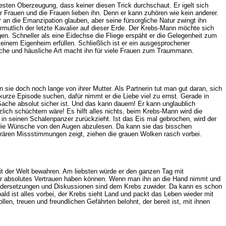
sten Oberzeugung, dass keiner diesen Trick durchschaut. Er igelt sich
er Frauen und die Frauen lieben ihn. Denn er kann zuhören wie kein anderer.
an die Emanzipation glauben, aber seine fürsorgliche Natur zwingt ihn
ermutlich der letzte Kavalier auf dieser Erde. Der Krebs-Mann möchte sich
gen. Schneller als eine Eidechse die Fliege erspäht er die Gelegenheit zum
einem Eigenheim erfüllen. Schließlich ist er ein ausgesprochener
gliche und häusliche Art macht ihn für viele Frauen zum Traummann.
ie doch noch lange von ihrer Mutter. Als Partnerin tut man gut daran, sich
kurze Episode suchen, dafür nimmt er die Liebe viel zu ernst. Gerade in
Sache absolut sicher ist. Und das kann dauern! Er kann unglaublich
lich schüchtern wäre! Es hilft alles nichts, beim Krebs-Mann wird die
 in seinen Schalenpanzer zurückzieht. Ist das Eis mal gebrochen, wird der
ihr die Wünsche von den Augen abzulesen. Da kann sie das bisschen
rären Missstimmungen zeigt, ziehen die grauen Wolken rasch vorbei.
gkeit der Welt bewahren. Am liebsten würde er den ganzen Tag mit
ner absolutes Vertrauen haben können. Wenn man ihn an die Hand nimmt und
einandersetzungen und Diskussionen sind dem Krebs zuwider. Da kann es schon
ald ist alles vorbei, der Krebs sieht Land und packt das Leben wieder mit
len, treuen und freundlichen Gefährten belohnt, der bereit ist, mit ihnen