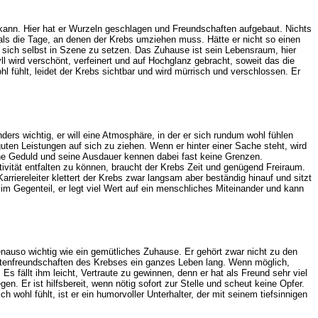
 kann. Hier hat er Wurzeln geschlagen und Freundschaften aufgebaut. Nichts
als die Tage, an denen der Krebs umziehen muss. Hätte er nicht so einen
 sich selbst in Szene zu setzen. Das Zuhause ist sein Lebensraum, hier
yll wird verschönt, verfeinert und auf Hochglanz gebracht, soweit das die
hl fühlt, leidet der Krebs sichtbar und wird mürrisch und verschlossen. Er
nders wichtig, er will eine Atmosphäre, in der er sich rundum wohl fühlen
uten Leistungen auf sich zu ziehen. Wenn er hinter einer Sache steht, wird
Seine Geduld und seine Ausdauer kennen dabei fast keine Grenzen.
tivität entfalten zu können, braucht der Krebs Zeit und genügend Freiraum.
riereleiter klettert der Krebs zwar langsam aber beständig hinauf und sitzt
h, im Gegenteil, er legt viel Wert auf ein menschliches Miteinander und kann
nauso wichtig wie ein gemütliches Zuhause. Er gehört zwar nicht zu den
astenfreundschaften des Krebses ein ganzes Leben lang. Wenn möglich,
Es fällt ihm leicht, Vertraute zu gewinnen, denn er hat als Freund sehr viel
n. Er ist hilfsbereit, wenn nötig sofort zur Stelle und scheut keine Opfer.
 wohl fühlt, ist er ein humorvoller Unterhalter, der mit seinem tiefsinnigen