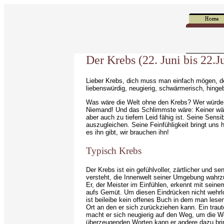
Der Krebs (22. Juni bis 22.Ju
Lieber Krebs, dich muss man einfach mögen, denn 
liebenswürdig, neugierig, schwärmerisch, hingebu
Was wäre die Welt ohne den Krebs? Wer würde 
Niemand! Und das Schlimmste wäre: Keiner wäre 
aber auch zu tiefem Leid fähig ist. Seine Sens
auszugleichen. Seine Feinfühligkeit bringt uns 
es ihn gibt, wir brauchen ihn!
Typisch Krebs
Der Krebs ist ein gefühlvoller, zärtlicher und
versteht, die Innenwelt seiner Umgebung wahr
Er, der Meister im Einfühlen, erkennt mit sein
aufs Gemüt. Um diesen Eindrücken nicht wehrlo
ist beileibe kein offenes Buch in dem man lese
Ort an den er sich zurückziehen kann. Ein traut
macht er sich neugierig auf den Weg, um die We
überzeugenden Worten kann er andere dazu bring