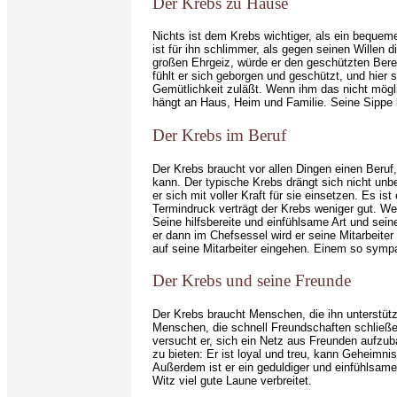
Der Krebs zu Hause
Nichts ist dem Krebs wichtiger, als ein bequem
ist für ihn schlimmer, als gegen seinen Wille
großen Ehrgeiz, würde er den geschützten Bere
fühlt er sich geborgen und geschützt, und hier s
Gemütlichkeit zuläßt. Wenn ihm das nicht möglic
hängt an Haus, Heim und Familie. Seine Sippe
Der Krebs im Beruf
Der Krebs braucht vor allen Dingen einen Beruf, 
kann. Der typische Krebs drängt sich nicht unbe
er sich mit voller Kraft für sie einsetzen. Es 
Termindruck verträgt der Krebs weniger gut. We
Seine hilfsbereite und einfühlsame Art und sei
er dann im Chefsessel wird er seine Mitarbeiter 
auf seine Mitarbeiter eingehen. Einem so symp
Der Krebs und seine Freunde
Der Krebs braucht Menschen, die ihn unterstüt
Menschen, die schnell Freundschaften schließe
versucht er, sich ein Netz aus Freunden aufzuba
zu bieten: Er ist loyal und treu, kann Geheimni
Außerdem ist er ein geduldiger und einfühlsamer
Witz viel gute Laune verbreitet.