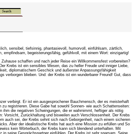
ch, sensibel, tiefsinnig, phantasievoll, humorvoll, einfühlsam, zärtlich,
am, empfindsam, begeisterungsfähig, gefühlvoll, mit einem Wort: einzigartig!
 Zuhause schaffen und nach jeder Reise ein Willkommensfest vorbereiten?
r Krebs ist ein sensibles Wesen, das zu heller Freude und inniger Liebe,
higkeit, diplomatischem Geschick und äußerster Anpassungsfähigkeit
ags verborgen blieben. Und: der Krebs ist ein wunderbarer Freund! Gut, dass
anzer verbirgt. Er ist ein ausgesprochener Bauchmensch, der es meisterhaft
zu registrieren. Diese Gabe hat sowohl Sonnen- wie auch Schattenseiten:
n ihm die negativen Schwingungen, die er wahrnimmt, heftiger als nötig
: Vorsicht, Zurückhaltung und bisweilen auch Verschlossenheit. Der Krebs
dem auch sei, der Krebs sehnt sich nach Geborgenheit, nach einem sicheren
ücks. Aber der idealistische Krebs hat auch eine Mission zu erfüllen und So
ewiss kein Wörterbuch, der Krebs kann sich blendend unterhalten. Mit
z in seine Gesprächspartner einfühlen. Der Krebs ist sehr sparsam. Seine