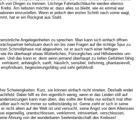
 sich von Dingen zu trennen. Löchrige Fahrradschläuche werden ebenso
rebs. Am liebsten möchte er, dass alles so bleibt, wie es einmal war.
tionen einzustellen. Wenn er jedoch den ersten Schritt nach vorne wagt,
mmt, hat er ein Rückgrat aus Stahl.
r persönliche Angelegenheiten zu sprechen. Man kann sich einfach öffnen
rächspartner behutsam durch ein bis zwei Fragen auf die richtige Spur zu
kurzen Schmollphase mal abgesehen, ist er auch nach einer heftigen
wie ihn überhaupt etwas Mütterliches, Fürsorgliches und Hilfsbereites um-
hen. Und das kann er, denn wenn jemand überhaupt zu tiefen Gefühlen fähig
 verträumt, anhänglich, sanft, häuslich, sensibel, tiefsinnig, phantasievoll,
ig, empfindsam, begeisterungsfähig und sehr gefühlvoll.
re Schwierigkeiten. Kurz, sie können einfach nicht streiten. Deshalb endet
htfeld. Dabei hilft es ihm eigentlich wenig, wenn er das Leiden still auf
ndersetzungen kann man üben, das sollte der Krebs nur einfach mal öfter
lber auch nicht immer so selbstständig ist. Gerne zieht er sich in seine
 nicht allein auf der Welt ist und versucht, seine Angst vor dem Alleinsein
ei eigenwillig, unentschlossen, verklemmt, introvertiert, verschlossen,
ja keine Ahnung von der wunderbaren Seelenlandschaft des Krebses!