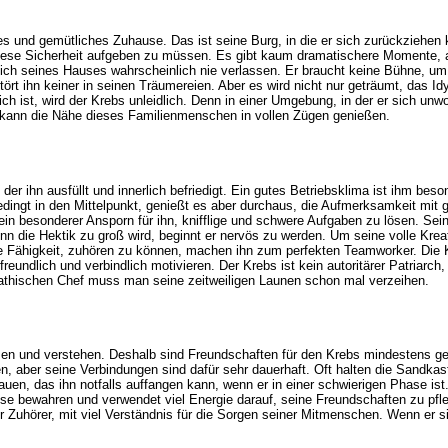
es und gemütliches Zuhause. Das ist seine Burg, in die er sich zurückziehen
n diese Sicherheit aufgeben zu müssen. Es gibt kaum dramatischere Momente, 
ich seines Hauses wahrscheinlich nie verlassen. Er braucht keine Bühne, um
tört ihn keiner in seinen Träumereien. Aber es wird nicht nur geträumt, das Id
h ist, wird der Krebs unleidlich. Denn in einer Umgebung, in der er sich unwo
 kann die Nähe dieses Familienmenschen in vollen Zügen genießen.
der ihn ausfüllt und innerlich befriedigt. Ein gutes Betriebsklima ist ihm beso
dingt in den Mittelpunkt, genießt es aber durchaus, die Aufmerksamkeit mit g
ist ein besonderer Ansporn für ihn, knifflige und schwere Aufgaben zu lösen. 
nn die Hektik zu groß wird, beginnt er nervös zu werden. Um seine volle Krea
ne Fähigkeit, zuhören zu können, machen ihn zum perfekten Teamworker. Die Kar
freundlich und verbindlich motivieren. Der Krebs ist kein autoritärer Patriarc
athischen Chef muss man seine zeitweiligen Launen schon mal verzeihen.
zen und verstehen. Deshalb sind Freundschaften für den Krebs mindestens ge
n, aber seine Verbindungen sind dafür sehr dauerhaft. Oft halten die Sandk
uen, das ihn notfalls auffangen kann, wenn er in einer schwierigen Phase ist. 
sse bewahren und verwendet viel Energie darauf, seine Freundschaften zu pflege
 Zuhörer, mit viel Verständnis für die Sorgen seiner Mitmenschen. Wenn er sich