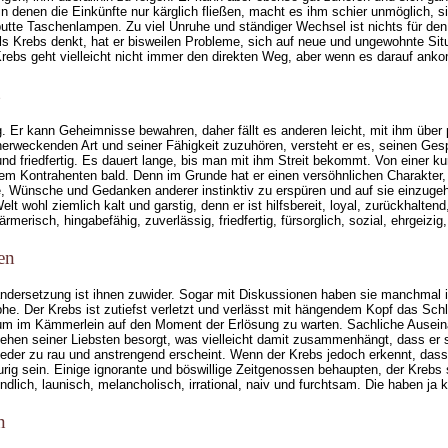
in denen die Einkünfte nur kärglich fließen, macht es ihm schier unmöglich,
te Taschenlampen. Zu viel Unruhe und ständiger Wechsel ist nichts für den K
 Krebs denkt, hat er bisweilen Probleme, sich auf neue und ungewohnte Situa
rebs geht vielleicht nicht immer den direkten Weg, aber wenn es darauf anko
tig. Er kann Geheimnisse bewahren, daher fällt es anderen leicht, mit ihm übe
nerweckenden Art und seiner Fähigkeit zuzuhören, versteht er es, seinen Gesp
und friedfertig. Es dauert lange, bis man mit ihm Streit bekommt. Von einer 
em Kontrahenten bald. Denn im Grunde hat er einen versöhnlichen Charakter, 
be, Wünsche und Gedanken anderer instinktiv zu erspüren und auf sie einzuge
 wohl ziemlich kalt und garstig, denn er ist hilfsbereit, loyal, zurückhaltend,
ärmerisch, hingabefähig, zuverlässig, friedfertig, fürsorglich, sozial, ehrgeiz
en
ndersetzung ist ihnen zuwider. Sogar mit Diskussionen haben sie manchmal ih
he. Der Krebs ist zutiefst verletzt und verlässt mit hängendem Kopf das Schlac
um im Kämmerlein auf den Moment der Erlösung zu warten. Sachliche Auseina
ehen seiner Liebsten besorgt, was vielleicht damit zusammenhängt, dass er se
der zu rau und anstrengend erscheint. Wenn der Krebs jedoch erkennt, dass er
rig sein. Einige ignorante und böswillige Zeitgenossen behaupten, der Krebs s
ndlich, launisch, melancholisch, irrational, naiv und furchtsam. Die haben 
n