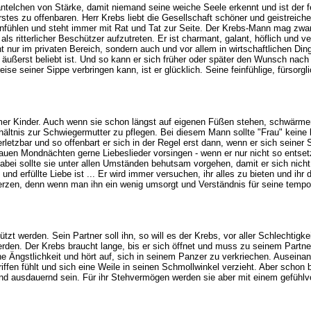
telchen von Stärke, damit niemand seine weiche Seele erkennt und ist der fe
rstes zu offenbaren. Herr Krebs liebt die Gesellschaft schöner und geistreich
nfühlen und steht immer mit Rat und Tat zur Seite. Der Krebs-Mann mag zwar 
 ritterlicher Beschützer aufzutreten. Er ist charmant, galant, höflich und v
 nur im privaten Bereich, sondern auch und vor allem in wirtschaftlichen Din
äußerst beliebt ist. Und so kann er sich früher oder später den Wunsch nach 
ise seiner Sippe verbringen kann, ist er glücklich. Seine feinfühlige, fürsor
r Kinder. Auch wenn sie schon längst auf eigenen Füßen stehen, schwärmen s
hältnis zur Schwiegermutter zu pflegen. Bei diesem Mann sollte "Frau" keine 
letzbar und so offenbart er sich in der Regel erst dann, wenn er sich seiner 
auen Mondnächten gerne Liebeslieder vorsingen - wenn er nur nicht so entsetz
bei sollte sie unter allen Umständen behutsam vorgehen, damit er sich nicht
und erfüllte Liebe ist ... Er wird immer versuchen, ihr alles zu bieten und 
rzen, denn wenn man ihn ein wenig umsorgt und Verständnis für seine tempo
hützt werden. Sein Partner soll ihn, so will es der Krebs, vor aller Schlechti
rden. Der Krebs braucht lange, bis er sich öffnet und muss zu seinem Part
 seine Ängstlichkeit und hört auf, sich in seinem Panzer zu verkriechen. Aus
fen fühlt und sich eine Weile in seinen Schmollwinkel verzieht. Aber schon b
 und ausdauernd sein. Für ihr Stehvermögen werden sie aber mit einem gefühlvol