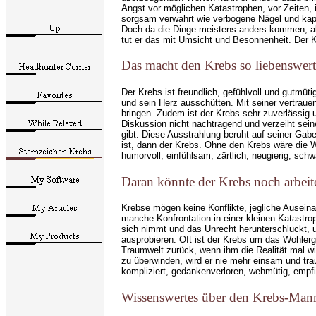
Angst vor möglichen Katastrophen, vor Zeiten, 
sorgsam verwahrt wie verbogene Nägel und kaput
Doch da die Dinge meistens anders kommen, als
tut er das mit Umsicht und Besonnenheit. Der K
Das macht den Krebs so liebenswert
Der Krebs ist freundlich, gefühlvoll und gutmü
und sein Herz ausschütten. Mit seiner vertraue
bringen. Zudem ist der Krebs sehr zuverlässig 
Diskussion nicht nachtragend und verzeiht sein
gibt. Diese Ausstrahlung beruht auf seiner Ga
ist, dann der Krebs. Ohne den Krebs wäre die Welt
humorvoll, einfühlsam, zärtlich, neugierig, schw
Daran könnte der Krebs noch arbeit
Krebse mögen keine Konflikte, jegliche Auseina
manche Konfrontation in einer kleinen Katastrop
sich nimmt und das Unrecht herunterschluckt, 
ausprobieren. Oft ist der Krebs um das Wohlerg
Traumwelt zurück, wenn ihm die Realität mal wie
zu überwinden, wird er nie mehr einsam und trau
kompliziert, gedankenverloren, wehmütig, empfi
Wissenswertes über den Krebs-Man