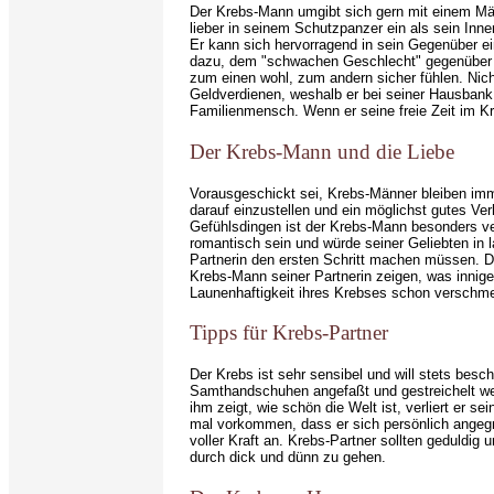
Der Krebs-Mann umgibt sich gern mit einem Män
lieber in seinem Schutzpanzer ein als sein Inne
Er kann sich hervorragend in sein Gegenüber ei
dazu, dem "schwachen Geschlecht" gegenüber als
zum einen wohl, zum andern sicher fühlen. Nicht
Geldverdienen, weshalb er bei seiner Hausbank 
Familienmensch. Wenn er seine freie Zeit im Kre
Der Krebs-Mann und die Liebe
Vorausgeschickt sei, Krebs-Männer bleiben imme
darauf einzustellen und ein möglichst gutes Ver
Gefühlsdingen ist der Krebs-Mann besonders ver
romantisch sein und würde seiner Geliebten in l
Partnerin den ersten Schritt machen müssen. Da
Krebs-Mann seiner Partnerin zeigen, was innige 
Launenhaftigkeit ihres Krebses schon verschme
Tipps für Krebs-Partner
Der Krebs ist sehr sensibel und will stets besc
Samthandschuhen angefaßt und gestreichelt we
ihm zeigt, wie schön die Welt ist, verliert er
mal vorkommen, dass er sich persönlich angegrif
voller Kraft an. Krebs-Partner sollten geduldig
durch dick und dünn zu gehen.