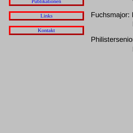
Publikationen
Fuchsmajor: 
Links
helena.v
Kontakt
Philisterseni
helena.v