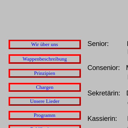
Senior: Mag
Wir über uns
lea.vcn 
Wappenbeschreibung
Consenior: M
Prinzipien
helena.v
Chargen
Sekretärin: 
Unsere Lieder
epona.v
Programm
Kassierin: D
epona.v