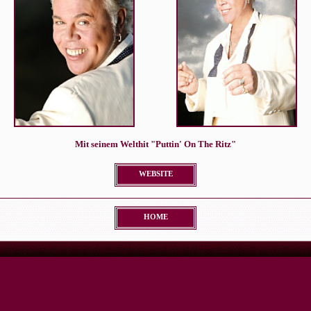
Mit seinem Welthit "Puttin' On The Ritz"
WEBSITE
HOME