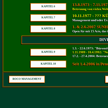
13.8.1973 - 7.11
13.8.1973 - 7.11.
KAPITEL 6
KAPITEL 6
Betreuung von vielen Welt
Betreuung von vielen Welt
10.11.1977 - ?
10.11.1977 - ?
KAPITEL 7
KAPITEL 7
Management und/oder Exkl
Management und/oder Exkl
1. & 2.6.2007 SU
1. & 2.6.2007 SU
KAPITEL 8
KAPITEL 8
Open Air mit 15 Acts, das 
Open Air mit 15 Acts, das 
DIV
DIV
1.3. - 22.6.1973: "Bürom
1.3. - 22.6.1973: "Büromö
1.11.1989 - 10.4.1992: "N
KAPITEL 9
1.11.1989 - 10.4.1992: "N
KAPITEL 9
17.2. - 27.4.2004: Betreue
17.2. - 27.4.2004: Betreue
Seit 1.4.2006 in Pen
Seit 1.4.2006 in Pen
KAPITEL 10
KAPITEL 10
ROCO MANAGEMENT
ROCO MANAGEMENT