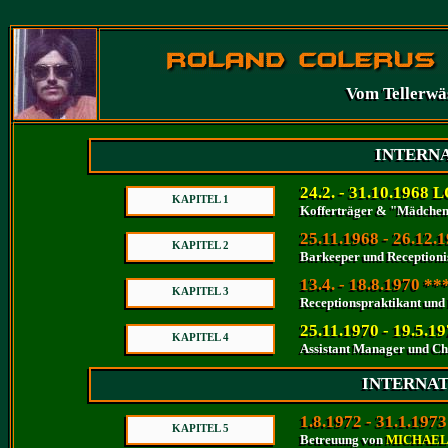
Vom Tellerwäsc
Vom Tellerwäsc
INTERN
INTERN
24.2. - 31.10.19
24.2. - 31.10.19
KAPITEL 1
KAPITEL 1
Kofferträger & "Mädchen f
Kofferträger & "Mädchen f
25.11.1968 - 26.
25.11.1968 - 26.
KAPITEL 2
KAPITEL 2
Barkeeper und Receptioni
Barkeeper und Receptionis
13.4. - 18.8.197
13.4. - 18.8.197
KAPITEL 3
KAPITEL 3
Receptionspraktikant und
Receptionspraktikant und 
25.11.1970 - 19.
25.11.1970 - 19.
KAPITEL 4
KAPITEL 4
Assistant Manager und Ch
Assistant Manager und Che
INTERNA
INTERNAT
1.8.1972 - 31.1.
1.8.1972 - 31.1.
KAPITEL 5
KAPITEL 5
Betreuung von
MICHAEL
Betreuung von MICHAEL 