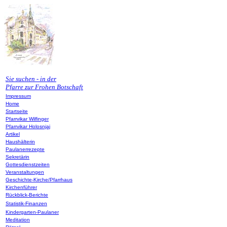
Sie suchen - in der
Pfarre zur Frohen Botschaft
Impressum
Home
Startseite
Pfarrvikar Wilfinger
Pfarrvikar Holosnjaj
Artikel
Haushälterin
Paulanerrezepte
Sekretärin
Gottesdienstzeiten
Veranstaltungen
Geschichte-Kirche/Pfarrhaus
Kirchenführer
Rückblick-Berichte
Statistik-Finanzen
Kindergarten-Paulaner
Meditation