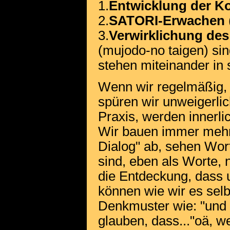
1.
Entwicklung der Ko
2.
SATORI-Erwachen
3.
Verwirklichung de
(mujodo-no taigen) si
stehen miteinander in
Wenn wir regelmäßig, 
spüren wir unweigerli
Praxis, werden innerli
Wir bauen immer mehr 
Dialog" ab, sehen Wor
sind, eben als Worte,
die Entdeckung, dass u
können wie wir es selb
Denkmuster wie: "und 
glauben, dass..."oä, w