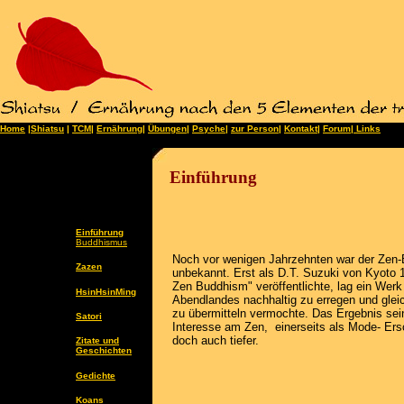
Home
|
Shiatsu
|
TCM
|
Ernährung
|
Übungen
|
Psyche
|
zur Person
|
Kontakt
|
Forum
|
Lin
ks
Einführung
Einführung
Buddhismus
Noch vor wenigen Jahrzehnten war der Ze
Zazen
unbekannt. Erst als D.T. Suzuki von Kyoto 
Zen Buddhism" veröffentlichte, lag ein Werk
HsinHsinMing
Abendlandes nachhaltig zu erregen und glei
zu übermitteln vermochte. Das Ergebnis sei
Satori
Interesse am Zen, einerseits als Mode- Ersc
doch auch tiefer.
Zitate und
Geschichten
Gedichte
Koans