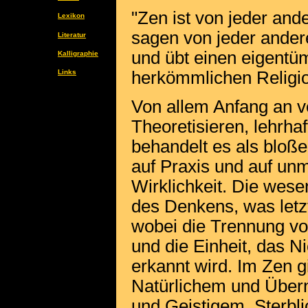
"Zen ist von jeder an
Lexikon
sagen von jeder ander
Literatur
und übt einen eigentü
Kalligraphie
herkömmlichen Religio
Links
Von allem Anfang an v
Theoretisieren, lehrhaf
behandelt es als bloße
auf Praxis und auf unm
Wirklichkeit. Die wese
des Denkens, was letz
wobei die Trennung vo
und die Einheit, das N
erkannt wird. Im Zen 
Natürlichem und Übern
und Geistigem, Sterbl