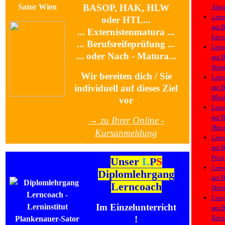
BASOP, HAK, HLW
Alse
Lern
oder HTL...
am
B
... Externistenmatura ...
Favo
... Berufsreifeprüfung ...
Lern
... oder Nach - Matura...
am
B
Simm
Wir bereiten dich / Sie
Lern
individuell auf dieses Ziel
am
B
Meid
vor
Lern
am
B
→ zu Ihrer Online -
Hiet
Kursanmeldung
Lern
am
B
Penz
Unser
L
P
S
Lern
Diplomlehrgang
am
B
Lerncoach
Hütt
Lern
Im Einzelunterricht
am
B
Brei
!