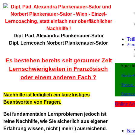
Dipl. Päd. Alexandra Plankenauer-Sator
Tei
Dipl. Lerncoach Norbert Plankenauer-Sator
Aust
Es bestehen bereits seit geraumer Zeit
Sprachk
Lernschwierigkeiten in Französisch
·
Kinder-
oder einem anderen Fach ?
·
Freizeit
Busines
Nachhilfe ist lediglich ein kurzfristiges
Beantworten von Fragen.
Online A
Bei fundamentalen Lernproblemen jedoch ist
reine Nachhilfe, wie Sie sicherlich aus eigener
Erfahrung wissen, nicht ( mehr ) ausreichend.
New