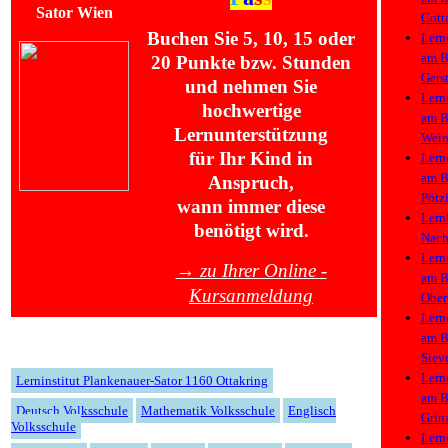
Cott
Buchen Sie 5, 10, 15 oder
Lern
am
B
20 Punkte bzw. Stunden
Gers
und nehmen Sie
Lern
hochwertige
am
B
Lernunterstützung
Wein
für Ihr Kind in
Lern
am
B
Anspruch,
Pötz
wann immer diese
Lern
benötigt wird.
Nac
Lern
→ zu Ihrer Online -
am
B
Kursanmeldung
Ober
Lern
am
B
Siev
Lern
Lerninstitut Plankenauer-Sator 1160 Ottakring
am
B
Deutsch Volksschule
Mathematik Volksschule
Englisch
Grin
Volksschule
Lern