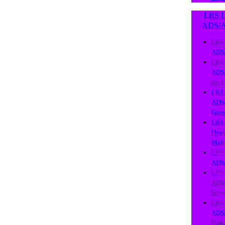
LRS L
ADS/
LRS
ADS
LRS
ADS
der 
LRS
ADS
Gäns
LRS
Dys
k
Mal
LRS
ADS
LRS
ADS
Schw
LRS
ADS
Purk