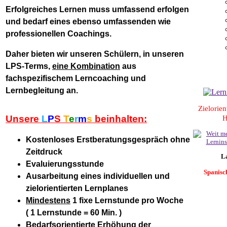
Erfolgreiches Lernen muss umfassend erfolgen
und bedarf eines ebenso umfassenden wie
professionellen Coachings.
Daher bieten wir unseren Schülern, in unseren
LPS-Terms,
eine Kombination
aus
fachspezifischem Lerncoaching und
Lernbegleitung an.
Zielorien
Unsere
L
P
S
T
e
r
m
s
beinhalten:
H
Kostenloses Erstberatungsgespräch ohne
Zeitdruck
L
Evaluierungsstunde
Spanisch
Ausarbeitung eines individuellen und
zielorientierten Lernplanes
Mindestens
1 fixe Lernstunde pro Woche
( 1 Lernstunde = 60 Min. )
Bedarfsorientierte Erhöhung der