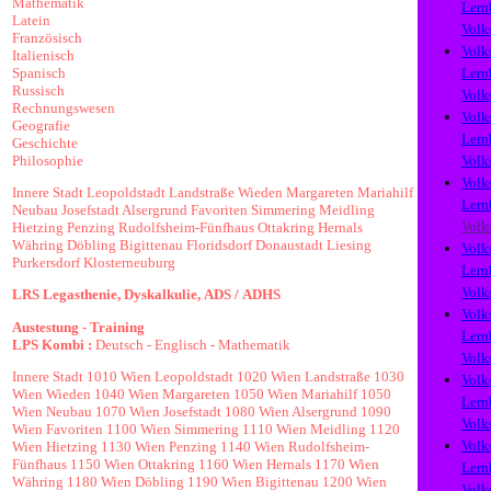
Mathematik
Lern
Latein
Volk
Französisch
Volk
Italienisch
Spanisch
Lern
Russisch
Volk
Rechnungswesen
Volk
Geografie
Lern
Geschichte
Philosophie
Volk
Volk
Innere Stadt
Leopoldstadt
Landstraße
Wieden
Margareten
Mariahilf
Lern
Neubau
Josefstadt
Alsergrund
Favoriten
Simmering
Meidling
Volk
Hietzing
Penzing
Rudolfsheim-Fünfhaus
Ottakring
Hernals
Währing
Döbling
Bigittenau
Floridsdorf
Donaustadt
Liesing
Volk
Purkersdorf
Klosterneuburg
Lern
Volk
LRS
Legasthenie,
Dyskalkulie,
ADS /
ADHS
Volk
Austestung
-
Training
Lern
LPS Kombi :
Deutsch
-
Englisch
-
Mathematik
Volk
Innere Stadt
1010 Wien
Leopoldstadt
1020 Wien
Landstraße
1030
Volk
Wien
Wieden
1040 Wien
Margareten
1050 Wien
Mariahilf
1050
Lern
Wien
Neubau
1070 Wien
Josefstadt
1080 Wien
Alsergrund
1090
Volk
Wien
Favoriten
1100 Wien
Simmering
1110 Wien
Meidling
1120
Volk
Wien
Hietzing
1130 Wien
Penzing
1140 Wien
Rudolfsheim-
Fünfhaus
1150 Wien
Ottakring
1160 Wien
Hernals
1170 Wien
Lern
Währing
1180 Wien
Döbling
1190 Wien
Bigittenau
1200 Wien
Volk