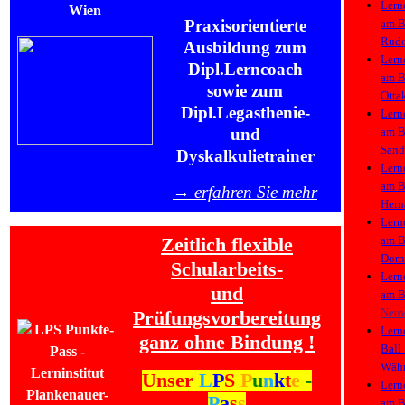
Lern
am
B
Praxisorientierte
Rudo
Ausbildung zum
Lern
Dipl.Lerncoach
am
B
sowie zum
Otta
Dipl.Legasthenie-
Lern
am
B
und
Sand
Dyskalkulietrainer
Lern
am
B
→ erfahren Sie mehr
Hern
Lern
am
B
Zeitlich flexible
Dorn
Schularbeits-
Lern
und
am
B
Neu
Prüfungsvorbereitung
Lern
ganz ohne Bindung !
Ball
Währ
Unser
L
P
S
P
u
n
k
t
e
-
Lern
P
a
s
s
am
B