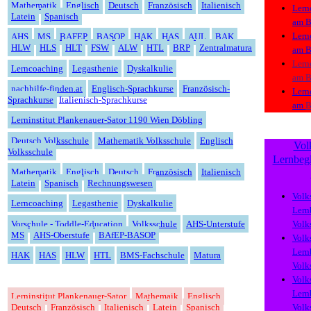
Mathematik
Englisch
Deutsch
Französisch
Italienisch
Lern
Latein
Spanisch
am
B
Lern
AHS
MS
BAFEP
BASOP
HAK
HAS
AUL
BAK
HLW
HLS
HLT
FSW
ALW
HTL
BRP
Zentralmatura
am
B
Lern
Lerncoaching
Legasthenie
Dyskalkulie
am
B
nachhilfe-finden.at
Englisch-Sprachkurse
Französisch-
Lern
Sprachkurse
Italienisch-Sprachkurse
am
B
Lerninstitut Plankenauer-Sator 1190 Wien Döbling
Deutsch Volksschule
Mathematik Volksschule
Englisch
Vol
Volksschule
Lernbegl
Mathematik
Englisch
Deutsch
Französisch
Italienisch
Latein
Spanisch
Rechnungswesen
Volk
Lerncoaching
Legasthenie
Dyskalkulie
Lern
Vorschule - Toddle-Education
Volksschule
AHS-Unterstufe
Volk
MS
AHS-Oberstufe
BAfEP-BASOP
Volk
Lern
HAK
HAS
HLW
HTL
BMS-Fachschule
Matura
Volk
Volk
Lern
Lerninstitut Plankenauer-Sator
Mathemaik
Englisch
Deutsch
Französisch
Italienisch
Latein
Spanisch
Volk