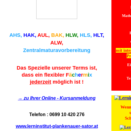
Mathe
AHS,
HAK,
AUL,
BAK,
HLW,
HLS,
HLT,
ALW,
Zentralmaturavorbereitung
mit inte
Pr
Ei
Das Spezielle unserer Terms ist,
dass ein flexibler
F
ä
c
h
e
r
m
i
x
Te
jederzeit
möglich ist !
→ zu Ihrer Online - Kursanmeldung
Wenn 
Telefon : 0699 10 420 276
Sch
www.lerninstitut-plankenauer-sator.at