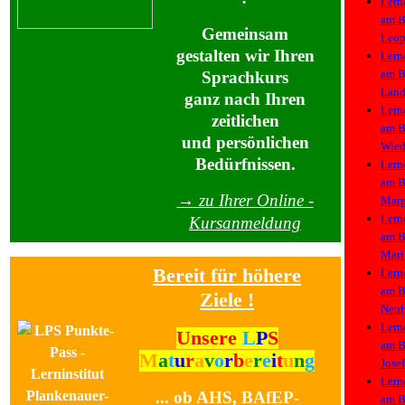
Lern
am
B
Gemeinsam
Leop
gestalten wir Ihren
Lern
am
B
Sprachkurs
Land
ganz nach Ihren
Lern
zeitlichen
am
B
und persönlichen
Wie
Bedürfnissen.
Lern
am
B
→ zu Ihrer Online -
Marg
Lern
Kursanmeldung
am
B
Mari
Bereit für höhere
Lern
am
B
Ziele !
Neu
Lern
Unsere
L
P
S
am
B
M
a
t
u
r
a
v
o
r
b
e
r
e
i
t
u
n
g
Josef
Lern
... ob AHS, BAfEP-
am
B