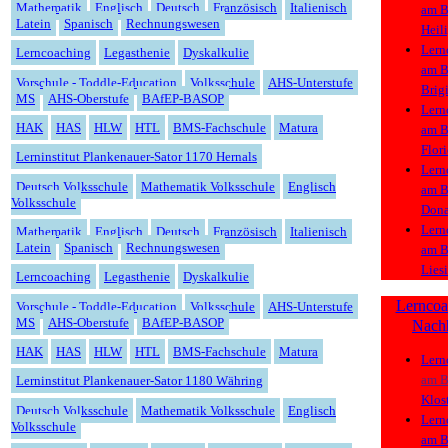
Mathematik
Englisch
Deutsch
Französisch
Italienisch
am
B
Latein
Spanisch
Rechnungswesen
Heil
Lern
Lerncoaching
Legasthenie
Dyskalkulie
am
B
Vorschule - Toddle-Education
Volksschule
AHS-Unterstufe
Brig
MS
AHS-Oberstufe
BAfEP-BASOP
Lern
HAK
HAS
HLW
HTL
BMS-Fachschule
Matura
am
B
Flor
Lerninstitut Plankenauer-Sator 1170 Hernals
Lern
Deutsch Volksschule
Mathematik Volksschule
Englisch
am
B
Volksschule
Dona
Lern
Mathematik
Englisch
Deutsch
Französisch
Italienisch
Latein
Spanisch
Rechnungswesen
am
B
Lies
Lerncoaching
Legasthenie
Dyskalkulie
Lern
coa
Vorschule - Toddle-Education
Volksschule
AHS-Unterstufe
MS
AHS-Oberstufe
BAfEP-BASOP
Nach
HAK
HAS
HLW
HTL
BMS-Fachschule
Matura
Lern
am
B
Lerninstitut Plankenauer-Sator 1180 Währing
Klos
Deutsch Volksschule
Mathematik Volksschule
Englisch
Lern
Volksschule
am
B