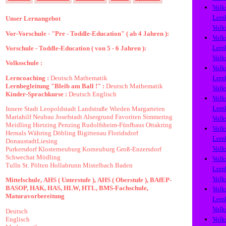
Volk
Lern
Unser Lernangebot
Volk
Vor-Vorschule - "Pre - Toddle-Education" ( ab 4 Jahren ):
Volk
Lern
Vorschule - Toddle-Education ( von 5 - 6 Jahren ):
Volk
Volksschule :
Volk
Lerncoaching :
Deutsch
Mathematik
Lern
Lernbegleitung "Bleib am Ball !" :
Deutsch
Mathematik
Volk
Kinder-Sprachkurse :
Deutsch
Englisch
Volk
Lern
Innere Stadt
Leopoldstadt
Landstraße
Wieden
Margarteten
Mariahilf
Neubau
Josefstadt
Alsergrund
Favoriten
Simmering
Volk
Meidling
Hietzing
Penzing
Rudolfsheim-Fünfhaus
Ottakring
Volk
Hernals
Währing
Döbling
Bigittenau
Floridsdorf
Lern
Donaustadt
Liesing
Volk
Purkersdorf
Klosterneuburg
Korneuburg
Groß-Enzersdorf
Schwechat
Mödling
Volk
Tulln
St. Pölten
Hollabrunn
Mistelbach
Baden
Lern
Volk
Mittelschule,
AHS ( Unterstufe ),
AHS ( Oberstufe ),
BAfEP
-
BASOP,
HAK,
HAS,
HLW,
HTL,
BMS
-Fachschule,
Volk
Maturavorbereitung
Lern
Volk
Deutsch
Englisch
Volk