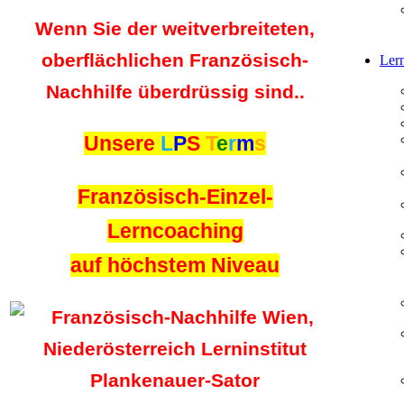
Wenn Sie der weitverbreiteten,
oberflächlichen Französisch-
Lern
Nachhilfe überdrüssig sind..
Unsere
L
P
S
T
e
r
m
s
Französisch-Einzel-
Lerncoaching
auf höchstem Niveau