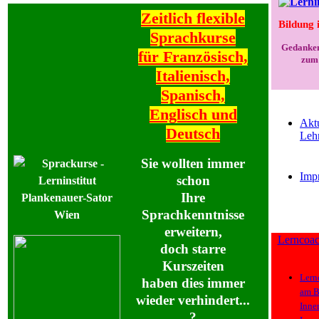
Zeitlich flexible
Bildung 
Sprachkurse
Gedanken
für Französisch,
zum 
Italienisch,
Spanisch,
Englisch und
Akt
Deutsch
Leh
Sie wollten immer
Imp
schon
Ihre
Sprachkenntnisse
erweitern,
Lern
coa
doch starre
Kurszeiten
Lern
haben dies immer
am
B
wieder verhindert...
Inne
?