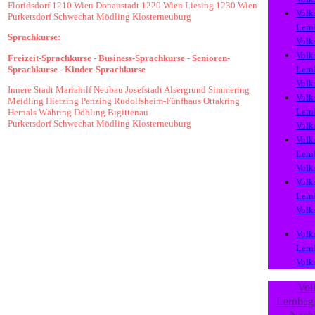
Floridsdorf
1210 Wien
Donaustadt
1220 Wien
Liesing
1230 Wien
Volk
Purkersdorf
Schwechat
Mödling
Klosterneuburg
Lern
Sprachkurse:
Volk
Volk
Freizeit-Sprachkurse
-
Business-Sprachkurse
-
Senioren-
Sprachkurse
-
Kinder-Sprachkurse
Lern
Volk
Innere Stadt
Mariahilf
Neubau
Josefstadt
Alsergrund
Simmering
Volk
Meidling
Hietzing
Penzing
Rudolfsheim-Fünfhaus
Ottakring
Lern
Hernals
Währing
Döbling
Bigittenau
Purkersdorf
Schwechat
Mödling
Klosterneuburg
Volk
Volk
Lern
Volk
Volk
Lern
Volk
Volk
Lern
Volk
Vol
Lernbegl