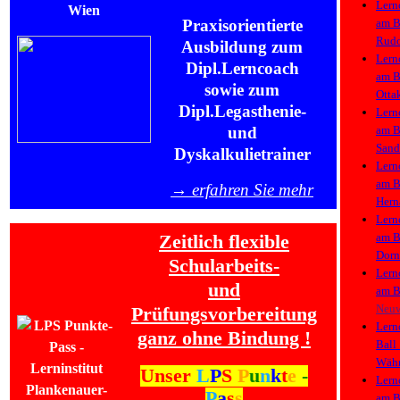
Lern
am
B
Praxisorientierte
Rudo
Ausbildung zum
Lern
Dipl.Lerncoach
am
B
sowie zum
Otta
Dipl.Legasthenie-
Lern
am
B
und
Sand
Dyskalkulietrainer
Lern
am
B
→ erfahren Sie mehr
Hern
Lern
am
B
Zeitlich flexible
Dorn
Schularbeits-
Lern
und
am
B
Neu
Prüfungsvorbereitung
Lern
ganz ohne Bindung !
Ball
Währ
Unser
L
P
S
P
u
n
k
t
e
-
Lern
P
a
s
s
am
B