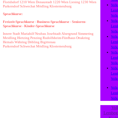
Floridsdorf
1210 Wien
Donaustadt
1220 Wien
Liesing
1230 Wien
Volk
Purkersdorf
Schwechat
Mödling
Klosterneuburg
Lern
Sprachkurse:
Volk
Volk
Freizeit-Sprachkurse
-
Business-Sprachkurse
-
Senioren-
Sprachkurse
-
Kinder-Sprachkurse
Lern
Volk
Innere Stadt
Mariahilf
Neubau
Josefstadt
Alsergrund
Simmering
Volk
Meidling
Hietzing
Penzing
Rudolfsheim-Fünfhaus
Ottakring
Lern
Hernals
Währing
Döbling
Bigittenau
Purkersdorf
Schwechat
Mödling
Klosterneuburg
Volk
Volk
Lern
Volk
Volk
Lern
Volk
Volk
Lern
Volk
Vol
Lernbegl