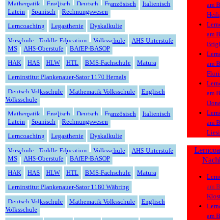
Mathematik
Englisch
Deutsch
Französisch
Italienisch
am
B
Latein
Spanisch
Rechnungswesen
Heil
Lern
Lerncoaching
Legasthenie
Dyskalkulie
am
B
Vorschule - Toddle-Education
Volksschule
AHS-Unterstufe
Brig
MS
AHS-Oberstufe
BAfEP-BASOP
Lern
HAK
HAS
HLW
HTL
BMS-Fachschule
Matura
am
B
Flor
Lerninstitut Plankenauer-Sator 1170 Hernals
Lern
Deutsch Volksschule
Mathematik Volksschule
Englisch
am
B
Volksschule
Dona
Lern
Mathematik
Englisch
Deutsch
Französisch
Italienisch
Latein
Spanisch
Rechnungswesen
am
B
Lies
Lerncoaching
Legasthenie
Dyskalkulie
Lern
coa
Vorschule - Toddle-Education
Volksschule
AHS-Unterstufe
MS
AHS-Oberstufe
BAfEP-BASOP
Nach
HAK
HAS
HLW
HTL
BMS-Fachschule
Matura
Lern
am
B
Lerninstitut Plankenauer-Sator 1180 Währing
Klos
Deutsch Volksschule
Mathematik Volksschule
Englisch
Lern
Volksschule
am
B