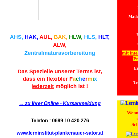
Mathe
AHS,
HAK,
AUL,
BAK,
HLW,
HLS,
HLT,
ALW,
Zentralmaturavorbereitung
mit inte
Pr
Ei
Das Spezielle unserer Terms ist,
dass ein flexibler
F
ä
c
h
e
r
m
i
x
Te
jederzeit
möglich ist !
→ zu Ihrer Online - Kursanmeldung
Wenn 
Telefon : 0699 10 420 276
Sch
www.lerninstitut-plankenauer-sator.at