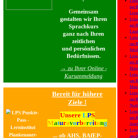
Lern
am
B
Gemeinsam
Leop
gestalten wir Ihren
Lern
am
B
Sprachkurs
Land
ganz nach Ihren
Lern
zeitlichen
am
B
und persönlichen
Wie
Bedürfnissen.
Lern
am
B
→ zu Ihrer Online -
Marg
Lern
Kursanmeldung
am
B
Mari
Bereit für höhere
Lern
am
B
Ziele !
Neu
Lern
Unsere
L
P
S
am
B
M
a
t
u
r
a
v
o
r
b
e
r
e
i
t
u
n
g
Josef
Lern
... ob AHS, BAfEP-
am
B