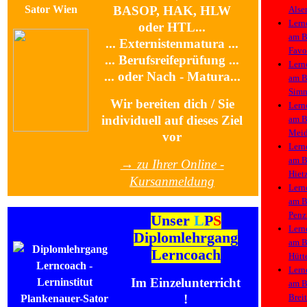
BASOP, HAK, HLW
Alse
Lern
oder HTL...
am
B
... Externistenmatura ...
Favo
... Berufsreifeprüfung ...
Lern
... oder Nach - Matura...
am
B
Simm
Wir bereiten dich / Sie
Lern
individuell auf dieses Ziel
am
B
Meid
vor
Lern
am
B
→ zu Ihrer Online -
Hiet
Kursanmeldung
Lern
am
B
Penz
Unser
L
P
S
Lern
Diplomlehrgang
am
B
Lerncoach
Hütt
Lern
Im Einzelunterricht
am
B
Brei
!