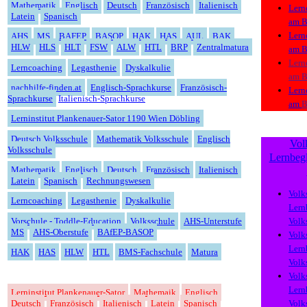
Mathematik
Englisch
Deutsch
Französisch
Italienisch
Lern
Latein
Spanisch
am
B
Lern
AHS
MS
BAFEP
BASOP
HAK
HAS
AUL
BAK
HLW
HLS
HLT
FSW
ALW
HTL
BRP
Zentralmatura
am
B
Lern
Lerncoaching
Legasthenie
Dyskalkulie
am
B
nachhilfe-finden.at
Englisch-Sprachkurse
Französisch-
Lern
Sprachkurse
Italienisch-Sprachkurse
am
B
Lerninstitut Plankenauer-Sator 1190 Wien Döbling
Deutsch Volksschule
Mathematik Volksschule
Englisch
Vol
Volksschule
Lernbegl
Mathematik
Englisch
Deutsch
Französisch
Italienisch
Latein
Spanisch
Rechnungswesen
Volk
Lerncoaching
Legasthenie
Dyskalkulie
Lern
Vorschule - Toddle-Education
Volksschule
AHS-Unterstufe
Volk
MS
AHS-Oberstufe
BAfEP-BASOP
Volk
Lern
HAK
HAS
HLW
HTL
BMS-Fachschule
Matura
Volk
Volk
Lern
Lerninstitut Plankenauer-Sator
Mathemaik
Englisch
Deutsch
Französisch
Italienisch
Latein
Spanisch
Volk