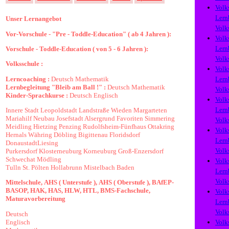
Volk
Lern
Unser Lernangebot
Volk
Vor-Vorschule - "Pre - Toddle-Education" ( ab 4 Jahren ):
Volk
Lern
Vorschule - Toddle-Education ( von 5 - 6 Jahren ):
Volk
Volksschule :
Volk
Lerncoaching :
Deutsch
Mathematik
Lern
Lernbegleitung "Bleib am Ball !" :
Deutsch
Mathematik
Volk
Kinder-Sprachkurse :
Deutsch
Englisch
Volk
Lern
Innere Stadt
Leopoldstadt
Landstraße
Wieden
Margarteten
Mariahilf
Neubau
Josefstadt
Alsergrund
Favoriten
Simmering
Volk
Meidling
Hietzing
Penzing
Rudolfsheim-Fünfhaus
Ottakring
Volk
Hernals
Währing
Döbling
Bigittenau
Floridsdorf
Lern
Donaustadt
Liesing
Volk
Purkersdorf
Klosterneuburg
Korneuburg
Groß-Enzersdorf
Schwechat
Mödling
Volk
Tulln
St. Pölten
Hollabrunn
Mistelbach
Baden
Lern
Volk
Mittelschule,
AHS ( Unterstufe ),
AHS ( Oberstufe ),
BAfEP
-
BASOP,
HAK,
HAS,
HLW,
HTL,
BMS
-Fachschule,
Volk
Maturavorbereitung
Lern
Volk
Deutsch
Englisch
Volk