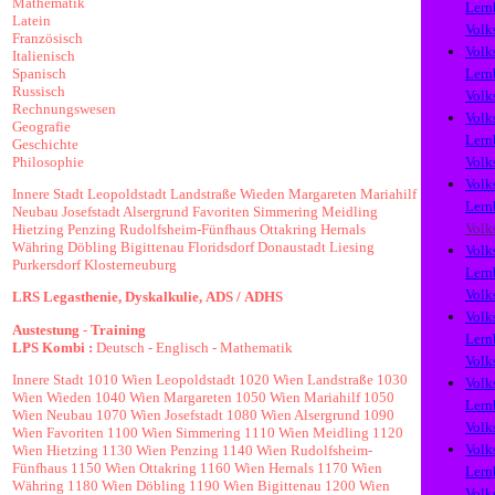
Mathematik
Lern
Latein
Volk
Französisch
Volk
Italienisch
Spanisch
Lern
Russisch
Volk
Rechnungswesen
Volk
Geografie
Lern
Geschichte
Philosophie
Volk
Volk
Innere Stadt
Leopoldstadt
Landstraße
Wieden
Margareten
Mariahilf
Lern
Neubau
Josefstadt
Alsergrund
Favoriten
Simmering
Meidling
Volk
Hietzing
Penzing
Rudolfsheim-Fünfhaus
Ottakring
Hernals
Währing
Döbling
Bigittenau
Floridsdorf
Donaustadt
Liesing
Volk
Purkersdorf
Klosterneuburg
Lern
Volk
LRS
Legasthenie,
Dyskalkulie,
ADS /
ADHS
Volk
Austestung
-
Training
Lern
LPS Kombi :
Deutsch
-
Englisch
-
Mathematik
Volk
Innere Stadt
1010 Wien
Leopoldstadt
1020 Wien
Landstraße
1030
Volk
Wien
Wieden
1040 Wien
Margareten
1050 Wien
Mariahilf
1050
Lern
Wien
Neubau
1070 Wien
Josefstadt
1080 Wien
Alsergrund
1090
Volk
Wien
Favoriten
1100 Wien
Simmering
1110 Wien
Meidling
1120
Volk
Wien
Hietzing
1130 Wien
Penzing
1140 Wien
Rudolfsheim-
Fünfhaus
1150 Wien
Ottakring
1160 Wien
Hernals
1170 Wien
Lern
Währing
1180 Wien
Döbling
1190 Wien
Bigittenau
1200 Wien
Volk