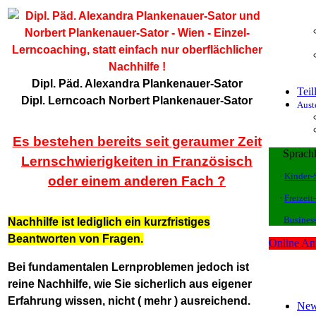
Dipl. Päd. Alexandra Plankenauer-Sator
Tei
Dipl. Lerncoach Norbert Plankenauer-Sator
Aust
Es bestehen bereits seit geraumer Zeit
Sprachk
Lernschwierigkeiten in Französisch
·
Kinder-
oder einem anderen Fach ?
·
Freizeit
Busines
Nachhilfe ist lediglich ein kurzfristiges
Beantworten von Fragen.
Online A
Bei fundamentalen Lernproblemen jedoch ist
reine Nachhilfe, wie Sie sicherlich aus eigener
Erfahrung wissen, nicht ( mehr ) ausreichend.
New