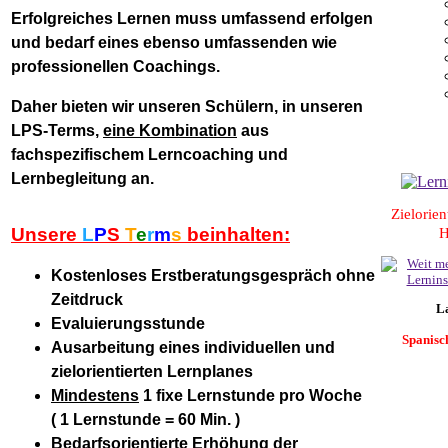
Erfolgreiches Lernen muss umfassend erfolgen
und bedarf eines ebenso umfassenden wie
professionellen Coachings.
Daher bieten wir unseren Schülern, in unseren
LPS-Terms,
eine Kombination
aus
fachspezifischem Lerncoaching und
Lernbegleitung an.
Zielorien
Unsere
L
P
S
T
e
r
m
s
beinhalten:
H
Kostenloses Erstberatungsgespräch ohne
Zeitdruck
L
Evaluierungsstunde
Spanisch
Ausarbeitung eines individuellen und
zielorientierten Lernplanes
Mindestens
1 fixe Lernstunde pro Woche
( 1 Lernstunde = 60 Min. )
Bedarfsorientierte Erhöhung der