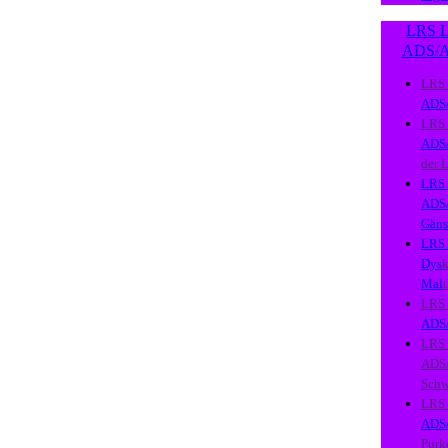
LRS L
ADS/
LRS
ADS
LRS
ADS
der 
LRS
ADS
Gäns
LRS
Dys
k
Mal
LRS
ADS
LRS
ADS
Schw
LRS
ADS
Purk