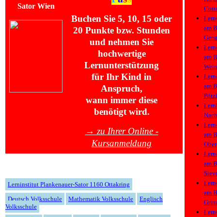
Cott
Buchen Sie 5, 10, 15 oder
Lern
am
B
20 Punkte bzw. Stunden
Gers
und nehmen Sie
Lern
hochwertige
am
B
Lernunterstützung
Wein
für Ihr Kind in
Lern
am
B
Anspruch,
Pötz
wann immer diese
Lern
benötigt wird.
Nac
Lern
→ zu Ihrer Online -
am
B
Kursanmeldung
Ober
Lern
am
B
Siev
Lern
Lerninstitut Plankenauer-Sator 1160 Ottakring
am
B
Deutsch Volksschule
Mathematik Volksschule
Englisch
Grin
Volksschule
Lern