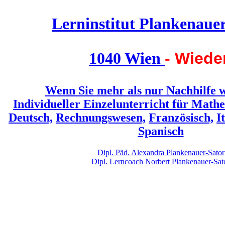
Lern
institut
Planken
aue
1040 Wien
- Wiede
Wenn Sie mehr als nur Nachhilfe 
Individueller Einzelunterricht für
Mathe
Deutsch,
Rechnungswesen,
Französisch,
I
Spanisch
Dipl.
Päd.
Alexandra
Plankenauer-
Sator
Dipl.
Lerncoach
Norbert
Plankenauer-
Sat