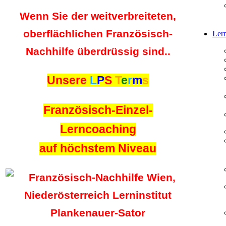
Wenn Sie der weitverbreiteten,
oberflächlichen Französisch-
Lern
Nachhilfe überdrüssig sind..
Unsere
L
P
S
T
e
r
m
s
Französisch-Einzel-
Lerncoaching
auf höchstem Niveau