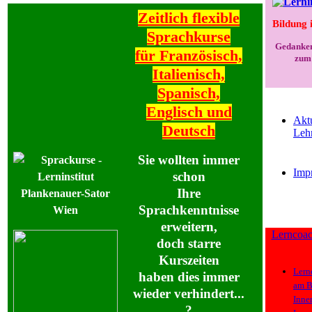
Zeitlich flexible
Bildung 
Sprachkurse
Gedanken
für Französisch,
zum 
Italienisch,
Spanisch,
Englisch und
Akt
Deutsch
Leh
Sie wollten immer
Imp
schon
Ihre
Sprachkenntnisse
erweitern,
Lern
coa
doch starre
Kurszeiten
Lern
haben dies immer
am
B
wieder verhindert...
Inne
?