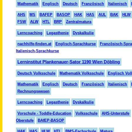
Mathematik
Englisch
Deutsch
Französisch
Italienisch
AHS
MS
BAFEP
BASOP
HAK
HAS
AUL
BAK
HLW
FSW
ALW
HTL
BRP
Zentralmatura
Lerncoaching
Legasthenie
Dyskalkulie
nachhilfe-finden.at
Englisch-Sprachkurse
Französisch-Spr
Italienisch-Sprachkurse
Lerninstitut Plankenauer-Sator 1190 Wien Döbling
Deutsch Volksschule
Mathematik Volksschule
Englisch Vol
Mathematik
Englisch
Deutsch
Französisch
Italienisch
Rechnungswesen
Lerncoaching
Legasthenie
Dyskalkulie
Vorschule - Toddle-Education
Volksschule
AHS-Unterstufe
Oberstufe
BAfEP-BASOP
HAK
HAS
HLW
HTL
BMS-Fachschule
Matura