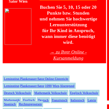
Buchen Sie 5, 10, 15 oder 20
Punkte bzw. Stunden
und nehmen Sie hochwertige
Lernunterstützung
für Ihr Kind in Anspruch,
wann immer diese benötigt
wird.
→ zu Ihrer Online -
Kursanmeldung
Lerninstitut Plankenauer-Sator Online-Unterricht
Lern
insti
tut
Plank
en
auer
-Sator
1090
Wien
Alser
grund
Deutsch Volksschule
Mathematik Volksschule
Englisch Volksschule
Mathematik
Englisch
Deutsch
Französisch
Italienisch
Latein
Spanisch
Rechnungswesen