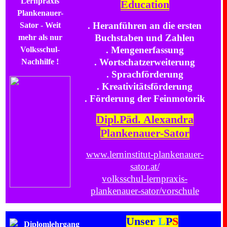
Education
. Heranführen an die ersten
Buchstaben und Zahlen
. Mengenerfassung
. Wortschatzerweiterung
. Sprachförderung
. Kreativitätsförderung
. Förderung der Feinmotorik
Dipl.Päd. Alexandra
Plankenauer-Sator
www.lerninstitut-plankenauer-
sator.at/
volksschul-lernpraxis-
plankenauer-sator/vorschule
Unser
L
P
S