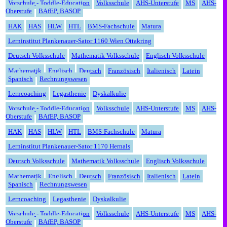
Vorschule - Toddle-Education
Volksschule
AHS-Unterstufe
MS
AHS-
Oberstufe
BAfEP, BASOP
HAK
HAS
HLW
HTL
BMS-Fachschule
Matura
Lerninstitut Plankenauer-Sator 1160 Wien Ottakring
Deutsch Volksschule
Mathematik Volksschule
Englisch Volksschule
Mathematik
Englisch
Deutsch
Fran
zö
sisch
Italienisch
Latein
Span
isch
Rechnungswesen
Lern
coaching
Legasthenie
Dyskalkulie
Vorschule - Toddle-Education
Volksschule
AHS-Unterstufe
MS
AHS-
Oberstufe
BAfEP, BASOP
HAK
HAS
HLW
HTL
BMS-Fachschule
Matura
Lerninstitut Plankenauer-Sator 1170 Hernals
Deutsch Volksschule
Mathematik Volksschule
Englisch Volksschule
Mathematik
Englisch
Deutsch
Fran
zö
sisch
Italienisch
Latein
Span
isch
Rechnungswesen
Lerncoaching
Legasthenie
Dyskalkulie
Vorschule - Toddle-Education
Volksschule
AHS-Unterstufe
MS
AHS-
Oberstufe
BAfEP, BASOP