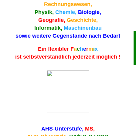
Rechnungswesen,
Physik,
Chemie,
Biologie,
Geografie,
Geschichte,
Informatik,
Maschinenbau
sowie weitere Gegenstände nach Bedarf
Ein flexibler
F
ä
c
h
e
r
m
i
x
ist selbstverständlich
jederzeit
möglich !
AHS-Unterstufe,
MS,