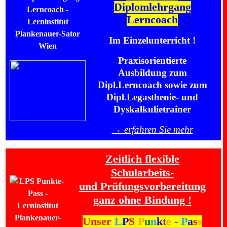
Diplomlehrgang
Lerncoach
Im Einzelunterricht !
Praxisorientierte
Ausbildung zum
Dipl.Lerncoach sowie zum
Dipl.Legasthenie- und
Dyskalkulietrainer
→ erfahren Sie mehr
Zeitlich flexible
Schularbeits-
und Prüfungsvorbereitung
ganz ohne Bindung !
Unser
L
P
S
P
u
n
k
t
e
-
P
a
s
s