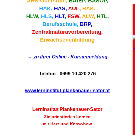
AHS-Oberstufe,
BAfEP, BASOP,
HAK,
HAS,
AUL,
BAK,
HLW,
HLS,
HLT,
FSW,
ALW,
HTL,
Berufsschule,
BRP,
Zentralmaturavorbereitung,
Erwachsenenbildung
→ zu Ihrer Online - Kursanmeldung
Telefon : 0699 10 420 276
www.lerninstitut-plankenauer-sator.at
L
e
r
n
i
n
s
t
i
t
u
t
P
l
a
n
k
e
n
a
u
e
r
-
S
ator
Zielorientiertes Lernen
mit Herz und Know-how