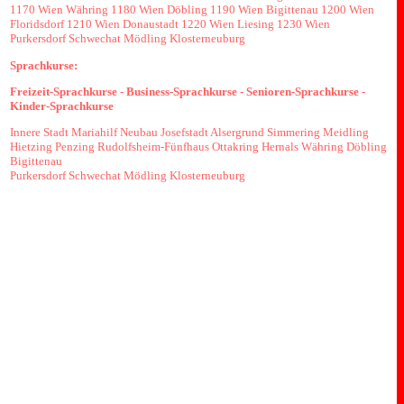
1170 Wien
Währing
1180 Wien
Döbling
1190 Wien
Bigittenau
1200 Wien
Floridsdorf
1210 Wien
Donaustadt
1220 Wien
Liesing
1230 Wien
Purkersdorf
Schwechat
Mödling
Klosterneuburg
Sprachkurse:
Freizeit-Sprachkurse
-
Business-Sprachkurse
-
Senioren-Sprachkurse
-
Kinder-Sprachkurse
Innere Stadt
Mariahilf
Neubau
Josefstadt
Alsergrund
Simmering
Meidling
Hietzing
Penzing
Rudolfsheim-Fünfhaus
Ottakring
Hernals
Währing
Döbling
Bigittenau
Purkersdorf
Schwechat
Mödling
Klosterneuburg