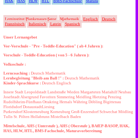
HAK
HAS
HLW
HTL
BMS-Fachschule
Matura
Lern
institut
Plankenauer
-
Sator
Mathemaik
Englisch
Deutsch
Französisch
Italienisch
Latein
Spanisch
Unser Lernangebot
Vor-Vorschule - "Pre - Toddle-Education" ( ab 4 Jahren ):
Vorschule - Toddle-Education ( von 5 - 6 Jahren ):
Volksschule :
Lerncoaching :
Deutsch
Mathematik
Lernbegleitung "Bleib am Ball !" :
Deutsch
Mathematik
Kinder-Sprachkurse :
Deutsch
Englisch
Innere Stadt
Leopoldstadt
Landstraße
Wieden
Margarteten
Mariahilf
Neubau
Josefstadt
Alsergrund
Favoriten
Simmering
Meidling
Hietzing
Penzing
Rudolfsheim-Fünfhaus
Ottakring
Hernals
Währing
Döbling
Bigittenau
Floridsdorf
Donaustadt
Liesing
Purkersdorf
Klosterneuburg
Korneuburg
Groß-Enzersdorf
Schwechat
Mödling
Tulln
St. Pölten
Hollabrunn
Mistelbach
Baden
Mittelschule,
AHS ( Unterstufe ),
AHS ( Oberstufe ),
BAfEP
-
BASOP,
HAK,
HAS,
HLW,
HTL,
BMS
-Fachschule,
Maturavorbereitung