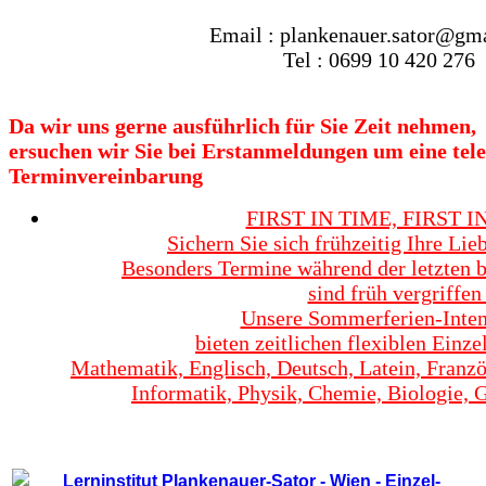
Email : plankenauer.sator@gm
Tel : 0699 10 420 276
Da
wir
uns
gerne
ausführlich
für
Sie
Zeit
nehmen,
ersuchen
wir
Sie
bei
Erstanmeldungen
um
eine
tele
Terminvereinbarung
FIRST IN TIME, FIRST IN
Sichern Sie sich frühzeitig Ihre Lie
Besonders Termine während der letzten
sind früh vergriffen 
Unsere Sommerferien-Inten
bieten zeitlichen flexiblen Einze
Mathematik, Englisch, Deutsch, Latein, Französ
Informatik, Physik, Chemie, Biologie, 
Home - Lerninstitut