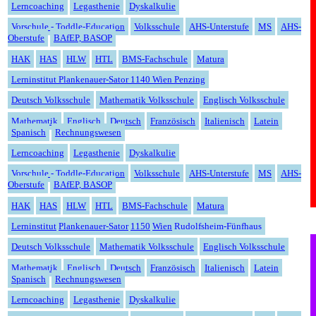
Lerncoaching
Legasthenie
Dyskalkulie
Vorschule - Toddle-Education
Volksschule
AHS-Unterstufe
MS
AHS-
Oberstufe
BAfEP, BASOP
HAK
HAS
HLW
HTL
BMS-Fachschule
Matura
Lerninstitut Plankenauer-Sator 1140 Wien Penzing
Deutsch Volksschule
Mathematik Volksschule
Englisch Volksschule
Mathematik
Englisch
Deutsch
Französisch
Italienisch
Latein
Spanisch
Rechnungswesen
Lerncoaching
Legasthenie
Dyskalkulie
Vorschule - Toddle-Education
Volksschule
AHS-Unterstufe
MS
AHS-
Oberstufe
BAfEP, BASOP
HAK
HAS
HLW
HTL
BMS-Fachschule
Matura
Lern
institut
Planken
auer-
Sator
1150
Wien
Rudolfsheim-Fünfhaus
Deutsch Volksschule
Mathematik Volksschule
Englisch Volksschule
Mathematik
Englisch
Deutsch
Fran
zösisch
Italienisch
Latein
Span
isch
Rechnungswesen
Lerncoaching
Legasthenie
Dyskalkulie