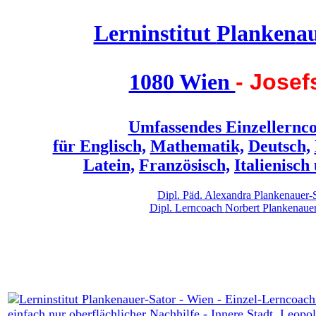
Lern
institut
Planken
a
1080 Wien
- Josef
Umfassendes Einzellernc
für Englisch,
Mathematik,
Deutsch,
Latein,
Französisch,
Italienisch
Dipl.
Päd.
Alexandra
Plankenauer-
Dipl.
Lerncoach
Norbert
Plankenauer