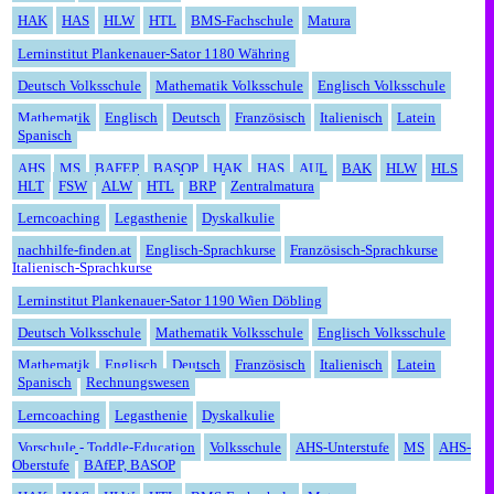
HAK
HAS
HLW
HTL
BMS-Fachschule
Matura
Lerninstitut Plankenauer-Sator 1180 Währing
Deutsch Volksschule
Mathematik Volksschule
Englisch Volksschule
Mathematik
Englisch
Deutsch
Französisch
Italienisch
Latein
Spanisch
AHS
MS
BAFEP
BASOP
HAK
HAS
AUL
BAK
HLW
HLS
HLT
FSW
ALW
HTL
BRP
Zentralmatura
Lerncoaching
Legasthenie
Dyskalkulie
nachhilfe-finden.at
Englisch-Sprachkurse
Französisch-Sprachkurse
Italienisch-Sprachkurse
Lerninstitut Plankenauer-Sator 1190 Wien Döbling
Deutsch Volksschule
Mathematik Volksschule
Englisch Volksschule
Mathematik
Englisch
Deutsch
Französisch
Italienisch
Latein
Spanisch
Rechnungswesen
Lerncoaching
Legasthenie
Dyskalkulie
Vorschule - Toddle-Education
Volksschule
AHS-Unterstufe
MS
AHS-
Oberstufe
BAfEP, BASOP