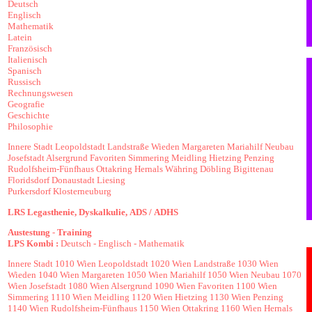
Deutsch
Englisch
Mathematik
Latein
Französisch
Italienisch
Spanisch
Russisch
Rechnungswesen
Geografie
Geschichte
Philosophie
Innere Stadt
Leopoldstadt
Landstraße
Wieden
Margareten
Mariahilf
Neubau
Josefstadt
Alsergrund
Favoriten
Simmering
Meidling
Hietzing
Penzing
Rudolfsheim-Fünfhaus
Ottakring
Hernals
Währing
Döbling
Bigittenau
Floridsdorf
Donaustadt
Liesing
Purkersdorf
Klosterneuburg
LRS
Legasthenie,
Dyskalkulie,
ADS /
ADHS
Austestung
-
Training
LPS Kombi :
Deutsch
-
Englisch
-
Mathematik
Innere Stadt
1010 Wien
Leopoldstadt
1020 Wien
Landstraße
1030 Wien
Wieden
1040 Wien
Margareten
1050 Wien
Mariahilf
1050 Wien
Neubau
1070
Wien
Josefstadt
1080 Wien
Alsergrund
1090 Wien
Favoriten
1100 Wien
Simmering
1110 Wien
Meidling
1120 Wien
Hietzing
1130 Wien
Penzing
1140 Wien
Rudolfsheim-Fünfhaus
1150 Wien
Ottakring
1160 Wien
Hernals