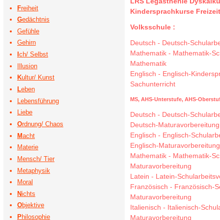
LRS Legasthenie
Dyskalku
F
reiheit
Kindersprachkurse
Freize
G
edächtnis
Volksschule :
Gefühle
Deutsch
-
Deutsch-Schularbe
Gehirn
Mathematik
-
Mathematik-Sch
I
ch/ Selbst
Mathematik
Illusion
Englisch
-
Englisch-Kindersp
K
ultur/ Kunst
Sachunterricht
L
eben
MS,
AHS-Unterstufe,
AHS-Oberstuf
Lebensführung
Liebe
Deutsch
-
Deutsch-Schularbe
O
rdnung/ Chaos
Deutsch-Maturavorbereitung
Englisch
-
Englisch-Schularb
M
acht
Englisch-Maturavorbereitun
Materie
Mathematik
-
Mathematik-Sch
Mensch/ Tier
Maturavorbereitung
Metaphysik
Latein
-
Latein-Schularbeitsv
Moral
Französisch
-
Französisch-S
N
ichts
Maturavorbereitung
O
bjektive
Italienisch
-
Italienisch-Schul
P
hilosophie
Maturavorbereitung