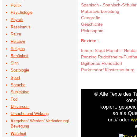
Spanisch
-
Spanisch-Schular
Politik
Maturavorbereitung
Psychologie
Geografie
Physik
Geschichte
R
assismus
Philosophie
Raum
Bezirke :
Relative
Religion
Innere Stadt
Mariahilf
Neuba
S
chönheit
Penzing
Rudolfsheim-Fünfh
Bigittenau
Floridsdorf
Sinn
Purkersdorf
Klosterneuburg
Soziologie
Sport
Sprache
Subjektive
© Alle Texte des T
T
od
könn
kopiert, gespeic
U
niversum
so als Que
Ursache und Wirkung
und/ oder
ww
V
ergehen/ Werden/ Veränderung/
a
Bewegung
W
ahrheit