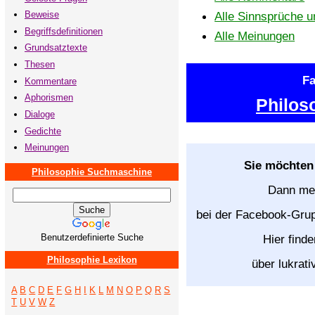
Beweise
Alle Sinnsprüche 
Begriffsdefinitionen
Alle Meinungen
Grundsatztexte
Thesen
F
Kommentare
Aphorismen
Philos
Dialoge
Gedichte
Meinungen
Sie möchten
Philosophie Suchmaschine
Dann mel
bei der Facebook-Gr
Benutzerdefinierte Suche
Hier find
Philosophie Lexikon
über lukrati
A
B
C
D
E
F
G
H
I
K
L
M
N
O
P
Q
R
S
T
U
V
W
Z