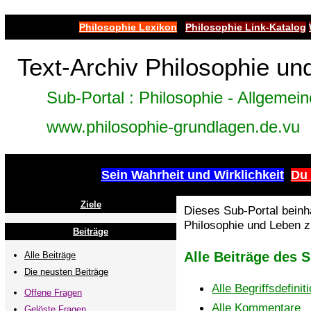
Philosophie Lexikon
Philosophie Link-Katalog
Text-Archiv Philosophie un
Sub-Portal : Philosophie - Allgemei
www.philosophie-grundlagen.de.vu
Sein Wahrheit und Wirklichkeit
Du 
Ziele
Dieses Sub-Portal beinha
Philosophie und Leben 
Beiträge
Alle Beiträge des 
Alle Beiträge
Die neusten Beiträge
Alle Begriffsdefinit
Offene Fragen
Alle Kommentare
Gelöste Fragen