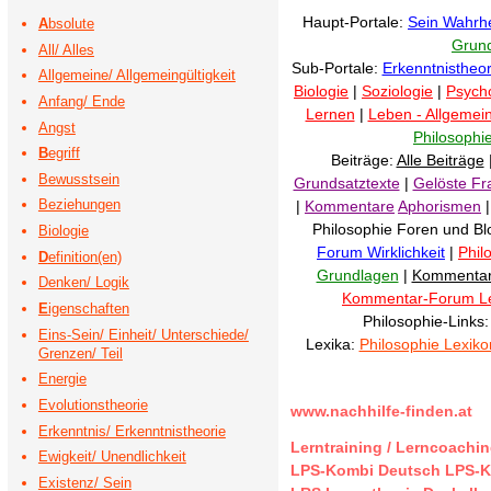
Haupt-Portale:
Sein Wahrhe
A
bsolute
Grund
All/ Alles
Sub-Portale:
Erkenntnistheor
Allgemeine/ Allgemeingültigkeit
Biologie
|
Soziologie
|
Psych
Anfang/ Ende
Lernen
|
Leben - Allgemei
Angst
Philosophi
B
egriff
Beiträge:
Alle Beiträge
Bewusstsein
Grundsatztexte
|
Gelöste Fr
Beziehungen
|
Kommentare
Aphorismen
Philosophie Foren und Bl
Biologie
Forum Wirklichkeit
|
Phil
D
efinition(en)
Grundlagen
|
Kommenta
Denken/ Logik
Kommentar-Forum L
E
igenschaften
Philosophie-Links
Eins-Sein/ Einheit/ Unterschiede/
Lexika:
Philosophie Lexiko
Grenzen/ Teil
Energie
Evolutionstheorie
www.nachhilfe-finden.at
Erkenntnis/ Erkenntnistheorie
Lerntraining / Lerncoachi
Ewigkeit/ Unendlichkeit
LPS-Kombi Deutsch
LPS-K
Existenz/ Sein