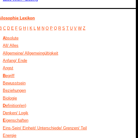
ilosophie Lexikon
B
C
D
E
F
G
H
I
K
L
M
N
O
P
Q
R
S
T
U
V
W
Z
A
bsolute
All/ Alles
Allgemeine/ Allgemeingültigkeit
Anfang/ Ende
Angst
B
egriff
Bewusstsein
Beziehungen
Biologie
D
efinition(en)
Denken/ Logik
E
igenschaften
Eins-Sein/ Einheit/ Unterschiede/ Grenzen/ Teil
Energie