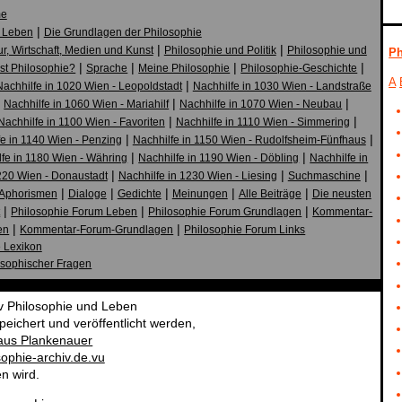
e
|
 Leben
Die Grundlagen der Philosophie
|
|
ur, Wirtschaft, Medien und Kunst
Philosophie und Politik
Philosophie und
Ph
|
|
|
|
st Philosophie?
Sprache
Meine Philosophie
Philosophie-Geschichte
A
|
Nachhilfe in 1020 Wien - Leopoldstadt
Nachhilfe in 1030 Wien - Landstraße
|
|
|
Nachhilfe in 1060 Wien - Mariahilf
Nachhilfe in 1070 Wien - Neubau
|
|
Nachhilfe in 1100 Wien - Favoriten
Nachhilfe in 1110 Wien - Simmering
|
|
e in 1140 Wien - Penzing
Nachhilfe in 1150 Wien - Rudolfsheim-Fünfhaus
|
|
lfe in 1180 Wien - Währing
Nachhilfe in 1190 Wien - Döbling
Nachhilfe in
|
|
|
220 Wien - Donaustadt
Nachhilfe in 1230 Wien - Liesing
Suchmaschine
|
|
|
|
|
Aphorismen
Dialoge
Gedichte
Meinungen
Alle Beiträge
Die neusten
|
|
|
t
Philosophie Forum Leben
Philosophie Forum Grundlagen
Kommentar-
|
|
en
Kommentar-Forum-Grundlagen
Philosophie Forum Links
e Lexikon
osophischer Fragen
iv Philosophie und Leben
eichert und veröffentlicht werden,
aus Plankenauer
ophie-archiv.de.vu
n wird.