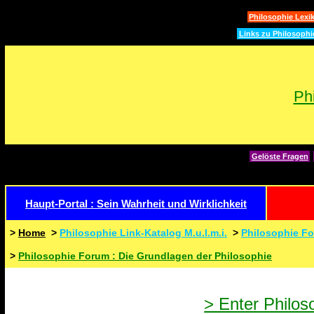
Philosophie Lexi
Links zu Philosophi
Ph
Gelöste Fragen
Haupt-Portal : Sein Wahrheit und Wirklichkeit
>
Home
>
Philosophie Link-Katalog M.u.l.m.i.
>
Philosophie Fo
>
Philosophie Forum : Die Grundlagen der Philosophie
> Enter Philos