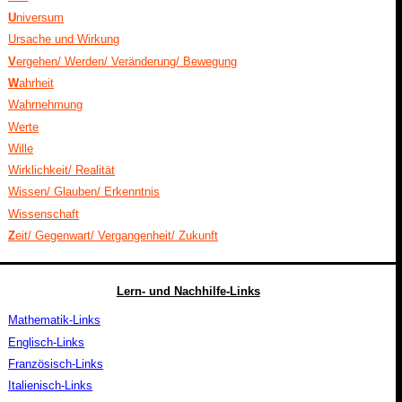
U
niversum
Ursache und Wirkung
V
ergehen/ Werden/ Veränderung/ Bewegung
W
ahrheit
Wahrnehmung
Werte
Wille
Wirklichkeit/ Realität
Wissen/ Glauben/ Erkenntnis
Wissenschaft
Z
eit/ Gegenwart/ Vergangenheit/ Zukunft
Lern- und Nachhilfe-Links
Mathematik-Links
Englisch-Links
Französisch-Links
Italienisch-Links