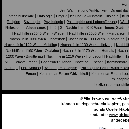
Hom
|
Sein Wahrheit und Wirklichkeit
Du und das
|
|
|
|
|
Erkenntnistheorie
Ontologie
Physik
Ich und Bewusstsein
Biologie
Kult
|
|
|
|
Religion
Soziologie
Psychologie
Philosophie und Lebensführung
Was i
|
|
|
|
|
Philosophie - Allgemeines
1
2
3
Nachhilfe in 1010 Wien - Innere Stadt
|
|
Nachhilfe in 1040 Wien - Wieden
Nachhilfe in 1050 Wien - Margareten
|
|
Nachhilfe in 1080 Wien - Josefstadt
Nachhilfe in 1090 Wien - Alsergrund
|
|
Nachhilfe in 1120 Wien - Meidling
Nachhilfe in 1130 Wien - Hietzing
Nachhilf
|
|
Nachhilfe in 1160 Wien - Ottakring
Nachhilfe in 1170 Wien - Hernals
Nachhi
|
|
1200 Wien - Brigittenau
Nachhilfe in 1210 Wien - Floridsdorf
Nachhilfe in 1
|
|
|
|
|
NÖ
Gelöste Fragen
Begriffsdefinitionen
Beweise
Thesen
Kommentare
|
|
|
Beiträge
Link-Katalog
Webring Philosophie
Philosophie Forum Wirklichkei
|
|
Forum
Kommentar-Forum-Wirklichkeit
Kommentar-Forum-Leb
Philosophi
Lexikon gelöster phil
© Alle Texte des Text-Arch
können uneingeschränkt kopiert, gesp
so als Quelle
Nikol
und/ oder
www.philos
angegebe