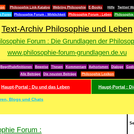
kon
Philosophie Link-Katalog
Webring Philosophie
E-Books
Hilfe
Twitter/ W
e Foren
Philosophie Forum : Wirklichkeit
Philosophie Forum : Leben
Philosophie
Text-Archiv Philosophie und Leben
ilosophie Forum : Die Grundlagen der Philosop
www.philosophie-forum-grundlagen.de.vu
Begriffsdefinitionen
Beweise
Thesen
Kommentare
Aphorismen
Dialoge
Gedi
Alle Beiträge
Die neusten Beiträge
Philosophie Lexikon
Haupt-Portal : Du und das Leben
Haupt-Portal : D
ren, Blogs und Chats
Se
ophie Forum :