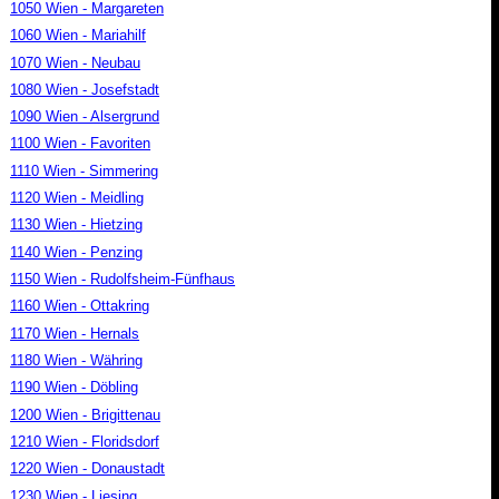
1050 Wien - Margareten
1060 Wien - Mariahilf
1070 Wien - Neubau
1080 Wien - Josefstadt
1090 Wien - Alsergrund
1100 Wien - Favoriten
1110 Wien - Simmering
1120 Wien - Meidling
1130 Wien - Hietzing
1140 Wien - Penzing
1150 Wien - Rudolfsheim-Fünfhaus
1160 Wien - Ottakring
1170 Wien - Hernals
1180 Wien - Währing
1190 Wien - Döbling
1200 Wien - Brigittenau
1210 Wien - Floridsdorf
1220 Wien - Donaustadt
1230 Wien - Liesing