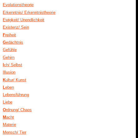
Evolutionstheorie
Erkenntnis/ Erkenntnistheorie
Ewigkeit/ Unendlichkeit
Existenz/ Sein
F
reiheit
G
edächtnis
Gefühle
Gehirn
I
ch/ Selbst
Illusion
K
ultur/ Kunst
L
eben
Lebensführung
Liebe
O
rdnung/ Chaos
M
acht
Materie
Mensch/ Tier