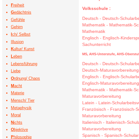
F
reiheit
Volksschule :
G
edächtnis
Deutsch
-
Deutsch-Schularbe
Gefühle
Mathematik
-
Mathematik-Sch
Gehirn
Mathematik
I
ch/ Selbst
Englisch
-
Englisch-Kindersp
Illusion
Sachunterricht
K
ultur/ Kunst
MS,
AHS-Unterstufe,
AHS-Oberstuf
L
eben
Deutsch
-
Deutsch-Schularbe
Lebensführung
Deutsch-Maturavorbereitung
Liebe
Englisch
-
Englisch-Schularb
O
rdnung/ Chaos
Englisch-Maturavorbereitun
M
acht
Mathematik
-
Mathematik-Sch
Materie
Maturavorbereitung
Mensch/ Tier
Latein
-
Latein-Schularbeitsv
Metaphysik
Französisch
-
Französisch-S
Moral
Maturavorbereitung
Italienisch
-
Italienisch-Schul
N
ichts
Maturavorbereitung
O
bjektive
Spanisch
-
Spanisch-Schular
P
hilosophie