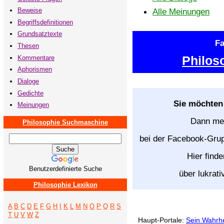
Beweise
Alle Meinungen
Begriffsdefinitionen
Grundsatztexte
F
Thesen
Philos
Kommentare
Aphorismen
Dialoge
Gedichte
Sie möchten
Meinungen
Dann mel
Philosophie Suchmaschine
bei der Facebook-Gr
Hier find
Benutzerdefinierte Suche
über lukrati
Philosophie Lexikon
A
B
C
D
E
F
G
H
I
K
L
M
N
O
P
Q
R
S
T
U
V
W
Z
Haupt-Portale:
Sein Wahrhe