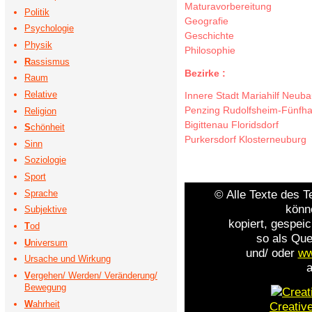
Maturavorbereitung
Politik
Geografie
Psychologie
Geschichte
Physik
Philosophie
R
assismus
Bezirke :
Raum
Relative
Innere Stadt
Mariahilf
Neuba
Penzing
Rudolfsheim-Fünfh
Religion
Bigittenau
Floridsdorf
S
chönheit
Purkersdorf
Klosterneuburg
Sinn
Soziologie
Sport
© Alle Texte des T
Sprache
könn
Subjektive
kopiert, gespeic
T
od
so als Que
U
niversum
und/ oder
ww
Ursache und Wirkung
a
V
ergehen/ Werden/ Veränderung/
Bewegung
W
ahrheit
Creativ