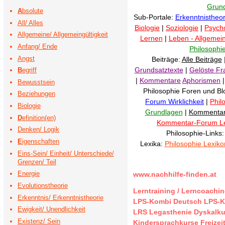
Grund
A
bsolute
Sub-Portale:
Erkenntnistheor
All/ Alles
Biologie
|
Soziologie
|
Psych
Allgemeine/ Allgemeingültigkeit
Lernen
|
Leben - Allgemei
Anfang/ Ende
Philosophi
Angst
Beiträge:
Alle Beiträge
Grundsatztexte
|
Gelöste Fr
B
egriff
|
Kommentare
Aphorismen
Bewusstsein
Philosophie Foren und Bl
Beziehungen
Forum Wirklichkeit
|
Phil
Biologie
Grundlagen
|
Kommenta
D
efinition(en)
Kommentar-Forum L
Denken/ Logik
Philosophie-Links
E
igenschaften
Lexika:
Philosophie Lexiko
Eins-Sein/ Einheit/ Unterschiede/
Grenzen/ Teil
Energie
www.nachhilfe-finden.at
Evolutionstheorie
Lerntraining / Lerncoachi
Erkenntnis/ Erkenntnistheorie
LPS-Kombi Deutsch
LPS-K
Ewigkeit/ Unendlichkeit
LRS Legasthenie
Dyskalku
Existenz/ Sein
Kindersprachkurse
Freize