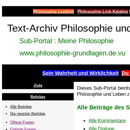
Philosophie Lexikon
Philosophie Link-Katalog
Text-Archiv Philosophie un
Sub-Portal : Meine Philosophie
www.philosophie-grundlagen.de.vu
Sein Wahrheit und Wirklichkeit
Du 
Ziele
Dieses Sub-Portal beinha
Philosophie und Leben 
Beiträge
Alle Beiträge des 
Alle Beiträge
Die neusten Beiträge
Alle Kommentare
Offene Fragen
Alle Dialoge
Gelöste Fragen