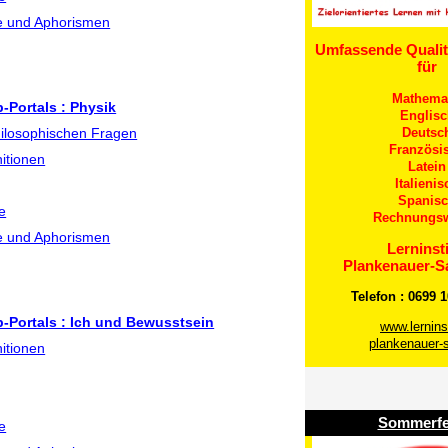
he und Aphorismen
Umfassende Qualit
für
Mathema
b-Portals : Physik
Englisc
Deutsc
hilosophischen Fragen
Französi
nitionen
Latein
Italienis
Spanis
e
Rechnungs
he und Aphorismen
Lerninsti
Plankenauer-S
Telefon : 0699 
b-Portals : Ich und Bewusstsein
www.lerninst
plankenauer-s
nitionen
Sommerfe
e