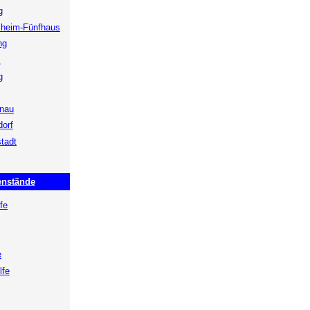
g
sheim-Fünfhaus
ng
s
g
enau
dorf
tadt
enstände
fe
e
lfe