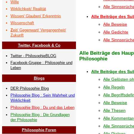
Wille
Alle Sinnsprüc
Wirklichkeit/ Realität
Wissen/ Glauben/ Erkenntnis
Alle Beiträge des Su
Wissenschaft
Alle Beweise
Z
eit/ Gegenwart/ Vergangenheit/
Alle Gedichte
Zukunft
Alle Sinnsprüc
Twitter, Facebook & Co
Alle Beiträge des Haup
Twitter - PhilosophieBLOG
Philosophie
Facebook-Gruppe : Philosophie und
Leben
Alle Beiträge des Su
Blogs
Alle Gelösten p
Alle Regeln
DER Philosophie Blog
Alle Begriffsdefi
Philosophie Blog : Sein Wahrheit und
Wirklichkeit
Alle Beweise
Philosophie Blog : Du und das Leben
Alle Thesen
Philosophie Blog : Die Grundlagen
Alle Kommentar
der Philosophie
Alle Sinnsprüc
Philosophie Foren
Alle Dialoge