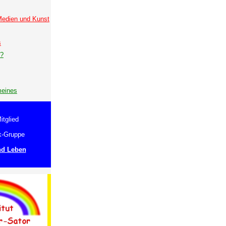
 Medien und Kunst
s
e?
meines
itglied
k-Gruppe
nd Leben