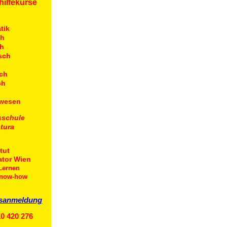
hilfekurse
tik
ch
h
sch
n
sch
ch
wesen
sschule
tura
tut
ator Wien
 Lernen
Know-how
rsanmeldung
10 420 276