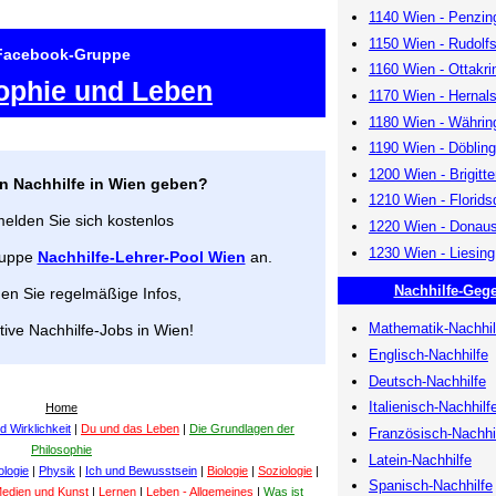
1140 Wien - Penzin
1150 Wien - Rudolf
Facebook-Gruppe
1160 Wien - Ottakri
ophie und Leben
1170 Wien - Hernal
1180 Wien - Währin
1190 Wien - Döbling
1200 Wien - Brigitt
n Nachhilfe in Wien geben?
1210 Wien - Florids
elden Sie sich kostenlos
1220 Wien - Donaus
1230 Wien - Liesing
ruppe
Nachhilfe-Lehrer-Pool Wien
an.
Nachhilfe-Geg
den Sie regelmäßige Infos,
Mathematik-Nachhil
tive Nachhilfe-Jobs in Wien!
Englisch-Nachhilfe
Deutsch-Nachhilfe
Italienisch-Nachhilf
Home
d Wirklichkeit
|
Du und das Leben
|
Die Grundlagen der
Französisch-Nachhi
Philosophie
Latein-Nachhilfe
ologie
|
Physik
|
Ich und Bewusstsein
|
Biologie
|
Soziologie
|
Spanisch-Nachhilfe
 Medien und Kunst
|
Lernen
|
Leben - Allgemeines
|
Was ist