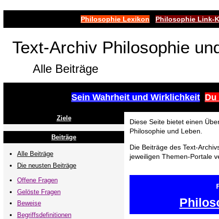
Philosophie Lexikon
Philosophie Link-
Text-Archiv Philosophie un
Alle Beiträge
Sein Wahrheit und Wirklichkeit
Du 
Ziele
Diese Seite bietet einen Über
Philosophie und Leben.
Beiträge
Die Beiträge des Text-Archiv
Alle Beiträge
jeweiligen Themen-Portale ver
Die neusten Beiträge
Offene Fragen
Gelöste Fragen
Philos
Beweise
Begriffsdefinitionen