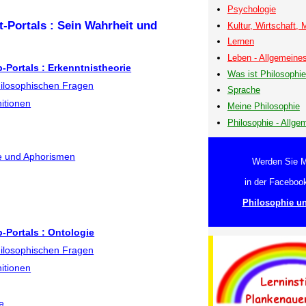
Psychologie
t-Portals : Sein Wahrheit und
Kultur, Wirtschaft,
Lernen
Leben - Allgemeine
b-Portals : Erkenntnistheorie
Was ist Philosophi
hilosophischen Fragen
Sprache
nitionen
Meine Philosophie
Philosophie - Allge
he und Aphorismen
Werden Sie M
in der Faceboo
Philosophie u
b-Portals : Ontologie
hilosophischen Fragen
nitionen
e