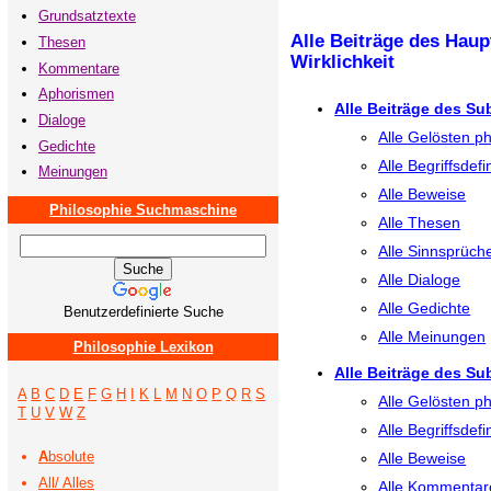
Grundsatztexte
Alle Beiträge des Haup
Thesen
Wirklichkeit
Kommentare
Aphorismen
Alle Beiträge des Su
Dialoge
Alle Gelösten p
Gedichte
Alle Begriffsdefi
Meinungen
Alle Beweise
Philosophie Suchmaschine
Alle Thesen
Alle Sinnsprüc
Alle Dialoge
Alle Gedichte
Benutzerdefinierte Suche
Alle Meinungen
Philosophie Lexikon
Alle Beiträge des Su
A
B
C
D
E
F
G
H
I
K
L
M
N
O
P
Q
R
S
Alle Gelösten p
T
U
V
W
Z
Alle Begriffsdefi
A
bsolute
Alle Beweise
All/ Alles
Alle Kommentar