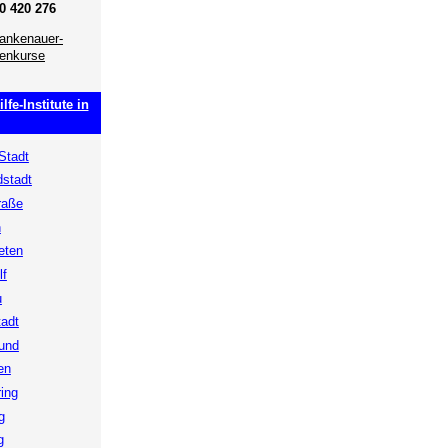
10 420 276
lankenauer-
henkurse
fe-Institute in
Stadt
dstadt
raße
n
eten
lf
u
tadt
rund
en
ing
g
g