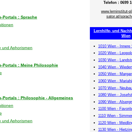
Telefon : 0699 
www.lerninstitut-p
sator.at/sprac
b-Portals : Sprache
nitionen
Lernhilfe- und Nachhil
Wien
1010 Wien - Innere 
he und Aphorismen
1020 Wien - Leopol
1030 Wien - Landst
b-Portals : Meine Philosophie
1040 Wien - Wiede
e
1050 Wien - Margar
1060 Wien - Mariahi
1070 Wien - Neuba
1080 Wien - Josefs
b-Portals : Philosophie - Allgemeines
1090 Wien - Alserg
nitionen
1100 Wien - Favorit
e
1110 Wien - Simmer
he und Aphorismen
1120 Wien - Meidlin
1130 Wien - Hietzin