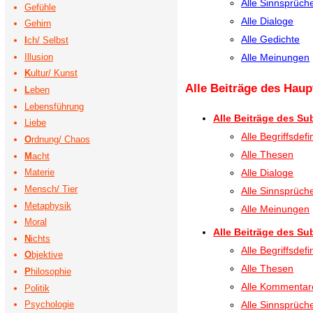
Alle Sinnsprüc
Gefühle
Alle Dialoge
Gehirn
Alle Gedichte
I
ch/ Selbst
Illusion
Alle Meinungen
K
ultur/ Kunst
Alle Beiträge des Haup
L
eben
Lebensführung
Alle Beiträge des Sub
Liebe
Alle Begriffsdefi
O
rdnung/ Chaos
Alle Thesen
M
acht
Materie
Alle Dialoge
Mensch/ Tier
Alle Sinnsprüc
Metaphysik
Alle Meinungen
Moral
Alle Beiträge des Sub
N
ichts
Alle Begriffsdefi
O
bjektive
Alle Thesen
P
hilosophie
Alle Kommentar
Politik
Psychologie
Alle Sinnsprüc