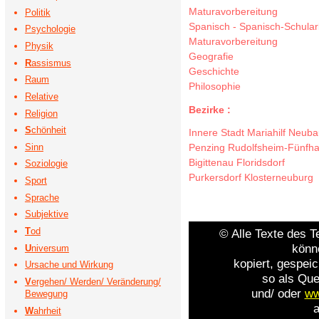
Maturavorbereitung
Politik
Spanisch
-
Spanisch-Schular
Psychologie
Maturavorbereitung
Physik
Geografie
R
assismus
Geschichte
Raum
Philosophie
Relative
Bezirke :
Religion
S
chönheit
Innere Stadt
Mariahilf
Neuba
Penzing
Rudolfsheim-Fünfh
Sinn
Bigittenau
Floridsdorf
Soziologie
Purkersdorf
Klosterneuburg
Sport
Sprache
Subjektive
T
od
© Alle Texte des T
könn
U
niversum
kopiert, gespeic
Ursache und Wirkung
so als Que
V
ergehen/ Werden/ Veränderung/
und/ oder
ww
Bewegung
a
W
ahrheit