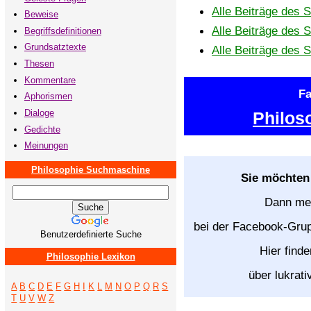
Alle Beiträge des 
Beweise
Alle Beiträge des 
Begriffsdefinitionen
Grundsatztexte
Alle Beiträge des S
Thesen
Kommentare
F
Aphorismen
Dialoge
Philos
Gedichte
Meinungen
Philosophie Suchmaschine
Sie möchten
Dann mel
bei der Facebook-Gr
Benutzerdefinierte Suche
Hier find
Philosophie Lexikon
über lukrati
A
B
C
D
E
F
G
H
I
K
L
M
N
O
P
Q
R
S
T
U
V
W
Z