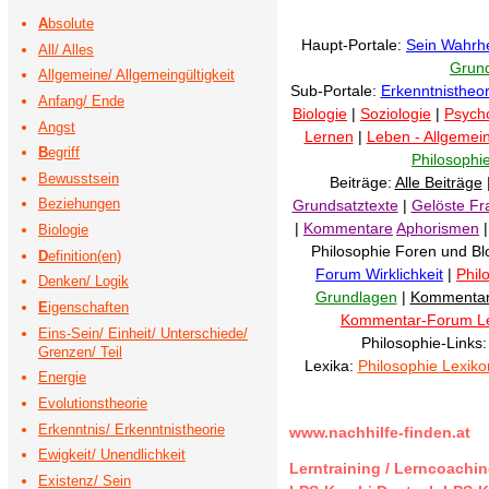
A
bsolute
Haupt-Portale:
Sein Wahrhe
All/ Alles
Grund
Allgemeine/ Allgemeingültigkeit
Sub-Portale:
Erkenntnistheor
Anfang/ Ende
Biologie
|
Soziologie
|
Psych
Angst
Lernen
|
Leben - Allgemei
B
egriff
Philosophi
Bewusstsein
Beiträge:
Alle Beiträge
Beziehungen
Grundsatztexte
|
Gelöste Fr
|
Kommentare
Aphorismen
Biologie
Philosophie Foren und Bl
D
efinition(en)
Forum Wirklichkeit
|
Phil
Denken/ Logik
Grundlagen
|
Kommenta
E
igenschaften
Kommentar-Forum L
Eins-Sein/ Einheit/ Unterschiede/
Philosophie-Links
Grenzen/ Teil
Lexika:
Philosophie Lexiko
Energie
Evolutionstheorie
Erkenntnis/ Erkenntnistheorie
www.nachhilfe-finden.at
Ewigkeit/ Unendlichkeit
Lerntraining / Lerncoachi
Existenz/ Sein