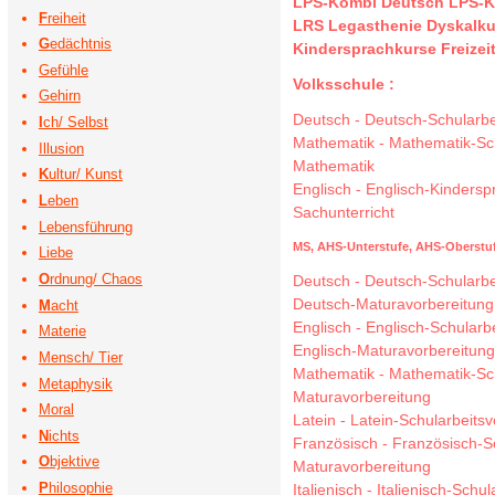
LPS-Kombi Deutsch
LPS-K
F
reiheit
LRS Legasthenie
Dyskalku
G
edächtnis
Kindersprachkurse
Freize
Gefühle
Volksschule :
Gehirn
Deutsch
-
Deutsch-Schularbe
I
ch/ Selbst
Mathematik
-
Mathematik-Sch
Illusion
Mathematik
K
ultur/ Kunst
Englisch
-
Englisch-Kindersp
L
eben
Sachunterricht
Lebensführung
MS,
AHS-Unterstufe,
AHS-Oberstuf
Liebe
O
rdnung/ Chaos
Deutsch
-
Deutsch-Schularbe
Deutsch-Maturavorbereitung
M
acht
Englisch
-
Englisch-Schularb
Materie
Englisch-Maturavorbereitun
Mensch/ Tier
Mathematik
-
Mathematik-Sch
Metaphysik
Maturavorbereitung
Moral
Latein
-
Latein-Schularbeitsv
N
ichts
Französisch
-
Französisch-S
O
bjektive
Maturavorbereitung
P
hilosophie
Italienisch
-
Italienisch-Schul