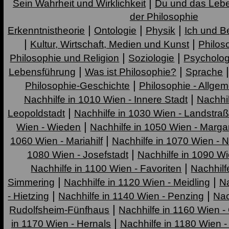
|
Sein Wahrheit und Wirklichkeit
Du und das Leb
der Philosophie
|
|
|
Erkenntnistheorie
Ontologie
Physik
Ich und B
|
|
Kultur, Wirtschaft, Medien und Kunst
Philoso
|
|
Philosophie und Religion
Soziologie
Psycholog
|
|
Lebensführung
Was ist Philosophie?
Sprache
|
Philosophie-Geschichte
Philosophie - Allge
|
Nachhilfe in 1010 Wien - Innere Stadt
Nachhil
|
Leopoldstadt
Nachhilfe in 1030 Wien - Landstra
|
Wien - Wieden
Nachhilfe in 1050 Wien - Marga
|
1060 Wien - Mariahilf
Nachhilfe in 1070 Wien - 
|
1080 Wien - Josefstadt
Nachhilfe in 1090 Wi
|
Nachhilfe in 1100 Wien - Favoriten
Nachhilf
|
|
Simmering
Nachhilfe in 1120 Wien - Meidling
Na
|
|
- Hietzing
Nachhilfe in 1140 Wien - Penzing
Nac
|
Rudolfsheim-Fünfhaus
Nachhilfe in 1160 Wien - 
|
in 1170 Wien - Hernals
Nachhilfe in 1180 Wien 