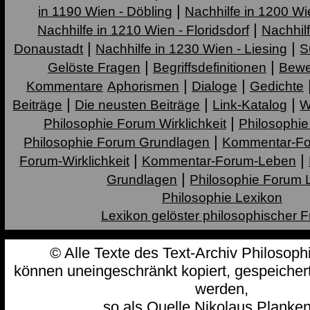
|
in 1190 Wien - Döbling
Nachhilfe in 1200 Wie
|
Nachhilfe in 1210 Wien - Floridsdorf
Nachhilf
|
|
Donaustadt
Nachhilfe in 1230 Wien - Liesing
S
|
|
Gelöste Fragen
Begriffsdefinitionen
Bewe
|
|
Kommentare
Aphorismen
Dialoge
Gedichte
|
|
|
Beiträge
Die neusten Beiträge
Link-Katalog
W
|
Philosophie Forum Wirklichkeit
Philosophi
|
Philosophie Forum Grundlagen
Kommentar-F
|
|
Forum-Wirklichkeit
Kommentar-Forum-Leben
|
Grundlagen
Philosophie Forum 
Philosophie Lexikon
Lexikon gelöster philosophischer 
© Alle Texte des Text-Archiv Philosop
können uneingeschränkt kopiert, gespeichert 
werden,
so als Quelle
Nikolaus Planke