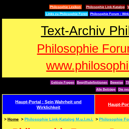
Philosophie Lexikon
Philosophie Link-Katalog
Links zu Philosophie Foren
Philosophie Forum : Wirkl
Text-Archiv Ph
Philosophie For
www.philosophi
Gelöste Fragen
Begriffsdefinitionen
Beweise
T
Alle Beiträge
Die ne
Haupt-Portal : Sein Wahrheit und
Haupt-Por
Wirklichkeit
>
Home
>
Philosophie Link-Katalog M.u.l.m.i.
>
Philosophie Fo