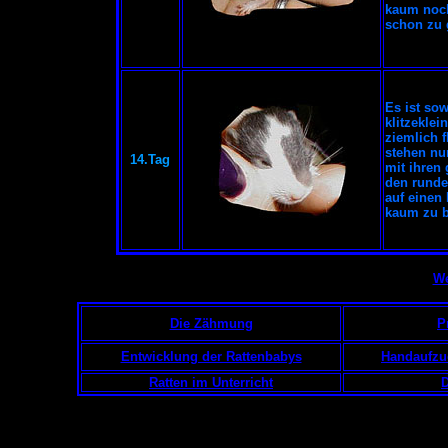
kaum noch
schon zu 
Es ist sow
klitzekle
ziemlich 
stehen nu
14.Tag
mit ihren
den runde
auf einen
kaum zu b
We
Die Zähmung
P
Entwicklung der Rattenbabys
Handaufzu
Ratten im Unterricht
D