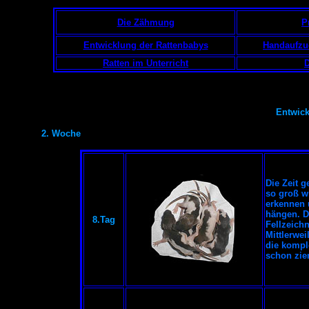
Die Zähmung
P
Entwicklung der Rattenbabys
Handaufzu
Ratten im Unterricht
D
Entwick
2. Woche
Die Zeit g
so groß w
erkennen 
hängen. D
8.Tag
Fellzeich
Mittlerwei
die kompl
schon ziem