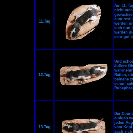
Am 11. Ta
nicht meh
gewachsen
zum restl
11.Tag
werden un
sich nun k
werden di
sehr gut 
Und schon 
äußere Oh
wahrnehme
12.Tag
Ratten, o
beinahe z
schon seh
Ruhephase
Der Countd
einigen w
jeden Aug
13.Tag
vom Kopf 
auch sich