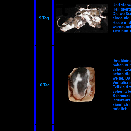
Und sie w
Helligkeit
Die weiße
9.Tag
eindeutig
Haare in d
wahrzuneh
sich nun 
Ihre klei
haben nun
schon zie
schon die
weiter. Da
Verhalten
10.Tag
Fellkleid
sehen all
Schnauze 
Brustwarz
ziemlich n
möglich.