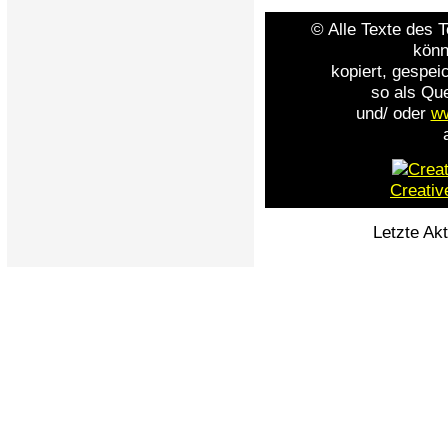
© Alle Texte des 
könn
kopiert, gespei
so als Qu
und/ oder
ww
Creati
Letzte Ak