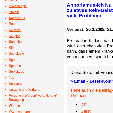
Politik
Aphorismus-Ich Nr. 
Psychologie
zu etwas Rein-Geist
Physik
viele Probleme
R
assismus
Raum
Verfasst: 26.3.2008/ St
Relative
Religion
Erst dadurch, dass das 
S
chönheit
wird, entstehen viele P
Sinn
kann, dass einem kra
Soziologie
von manchen, sein Ich 
Sport
Sprache
Subjektive
Diese Seite mit Freund
T
od
> Email - Leser-Kom
U
niversum
siehe auch die Beiträg
Ursache und Wirkung
Themen:
V
ergehen/ Werden/ Veränderung/
Bewegung
Ich
W
ahrheit
Geist
Wahrnehmung