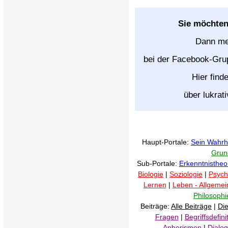
Sie möchten
Dann mel
bei der Facebook-Gr
Hier find
über lukrat
Haupt-Portale:
Sein Wahrhe
Grun
Sub-Portale:
Erkenntnistheo
Biologie
|
Soziologie
|
Psych
Lernen
|
Leben - Allgemei
Philosophi
Beiträge:
Alle Beiträge
|
Die
Fragen
|
Begriffsdefini
Aphorismen
|
Dialo