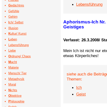
Lebensführung
G
edächtnis
Gefühle
Gehirn
Aphorismus-Ich Nr. 2
I
ch/ Selbst
Geistiges
Illusion
K
ultur/ Kunst
Verfasst: 26.3.2008/ Sta
L
eben
Lebensführung
Mein Ich ist nicht nur e
Liebe
etwas Körperliches!
O
rdnung/ Chaos
M
acht
Materie
Mensch/ Tier
siehe auch die Beiträg
Themen:
Metaphysik
Moral
Ich
N
ichts
Geist
O
bjektive
P
hilosophie