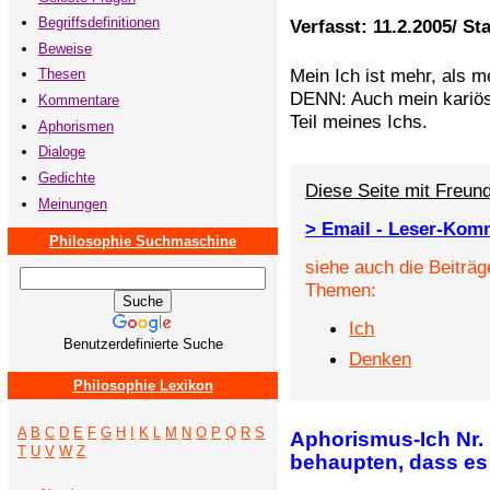
Begriffsdefinitionen
Verfasst: 11.2.2005/ St
Beweise
Mein Ich ist mehr, als 
Thesen
DENN: Auch mein kariöse
Kommentare
Teil meines Ichs.
Aphorismen
Dialoge
Gedichte
Diese Seite mit Freund
Meinungen
> Email - Leser-Kom
Philosophie Suchmaschine
siehe auch die Beiträg
Themen:
Ich
Benutzerdefinierte Suche
Denken
Philosophie Lexikon
A
B
C
D
E
F
G
H
I
K
L
M
N
O
P
Q
R
S
Aphorismus-Ich Nr. 
T
U
V
W
Z
behaupten, dass es 