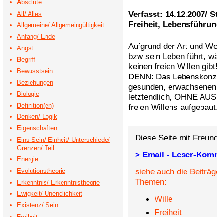
A
bsolute
Verfasst: 14.12.2007/ S
All/ Alles
Freiheit, Lebensführun
Allgemeine/ Allgemeingültigkeit
Anfang/ Ende
Aufgrund der Art und Wei
Angst
bzw sein Leben führt, w
B
egriff
keinen freien Willen gibt
Bewusstsein
DENN: Das Lebenskonzep
Beziehungen
gesunden, erwachsenen 
Biologie
letztendlich, OHNE AU
D
efinition(en)
freien Willens aufgebaut
Denken/ Logik
E
igenschaften
Diese Seite mit Freund
Eins-Sein/ Einheit/ Unterschiede/
Grenzen/ Teil
> Email - Leser-Kom
Energie
siehe auch die Beiträg
Evolutionstheorie
Themen:
Erkenntnis/ Erkenntnistheorie
Ewigkeit/ Unendlichkeit
Wille
Existenz/ Sein
Freiheit
F
reiheit