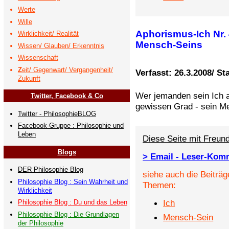
Werte
Wille
Aphorismus-Ich Nr. 4
Wirklichkeit/ Realität
Mensch-Seins
Wissen/ Glauben/ Erkenntnis
Wissenschaft
Z
eit/ Gegenwart/ Vergangenheit/
Verfasst: 26.3.2008/ St
Zukunft
Wer jemanden sein Ich a
Twitter, Facebook & Co
gewissen Grad - sein M
Twitter - PhilosophieBLOG
Facebook-Gruppe : Philosophie und
Leben
Diese Seite mit Freund
Blogs
> Email - Leser-Kom
DER Philosophie Blog
siehe auch die Beiträg
Philosophie Blog : Sein Wahrheit und
Themen:
Wirklichkeit
Ich
Philosophie Blog : Du und das Leben
Philosophie Blog : Die Grundlagen
Mensch-Sein
der Philosophie