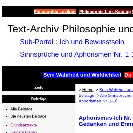
Philosophie Lexikon
Philosophie Link-Katalog
Text-Archiv Philosophie un
Sub-Portal : Ich und Bewusstsein
Sinnsprüche und Aphorismen Nr. 1-
Sein Wahrheit und Wirklichkeit
Du 
Ziele
>
Home
>
Sein Wahrheit und
Beiträge
>
Alle Sinnsprüche
Beiträge
Aphorismen Nr. 1-10
Alle Beiträge
Die neusten Beiträge
Aphorismus-Ich Nr. 1
Gedanken und Erin
Grundsatztexte
Gelöste Fragen